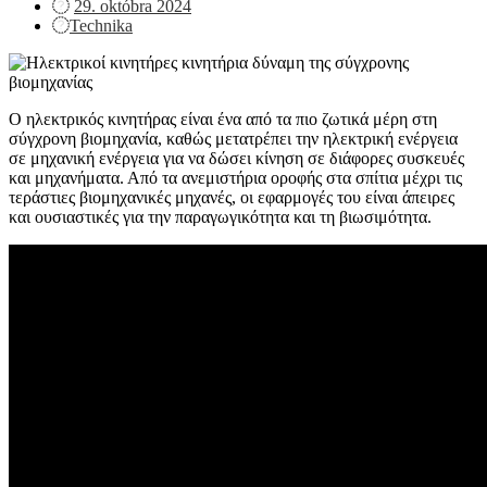
Posted
29. októbra 2024
on
Technika
Ο ηλεκτρικός κινητήρας είναι ένα από τα πιο ζωτικά μέρη στη
σύγχρονη βιομηχανία, καθώς μετατρέπει την ηλεκτρική ενέργεια
σε μηχανική ενέργεια για να δώσει κίνηση σε διάφορες συσκευές
και μηχανήματα. Από τα ανεμιστήρια οροφής στα σπίτια μέχρι τις
τεράστιες βιομηχανικές μηχανές, οι εφαρμογές του είναι άπειρες
και ουσιαστικές για την παραγωγικότητα και τη βιωσιμότητα.