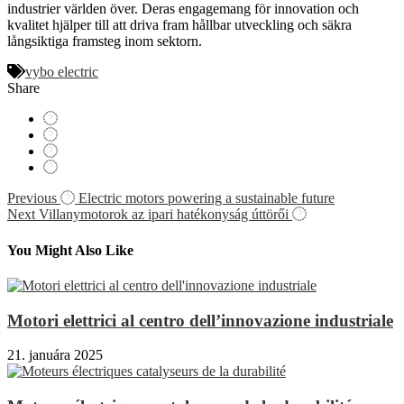
industrier världen över. Deras engagemang för innovation och
kvalitet hjälper till att driva fram hållbar utveckling och säkra
långsiktiga framsteg inom sektorn.
vybo electric
Share
Navigácia
Previous
Electric motors powering a sustainable future
Next
Villanymotorok az ipari hatékonyság úttörői
v
článku
You Might Also Like
Motori elettrici al centro dell’innovazione industriale
21. januára 2025