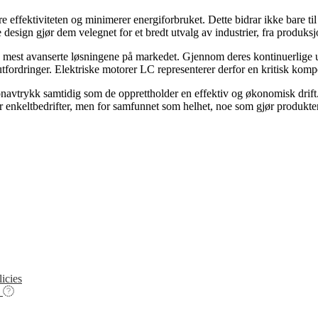
effektiviteten og minimerer energiforbruket. Dette bidrar ikke bare til 
esign gjør dem velegnet for et bredt utvalg av industrier, fra produksjo
de mest avanserte løsningene på markedet. Gjennom deres kontinuerlige u
ordringer. Elektriske motorer LC representerer derfor en kritisk kompone
rbonavtrykk samtidig som de opprettholder en effektiv og økonomisk drif
r enkeltbedrifter, men for samfunnet som helhet, noe som gjør produkte
icies