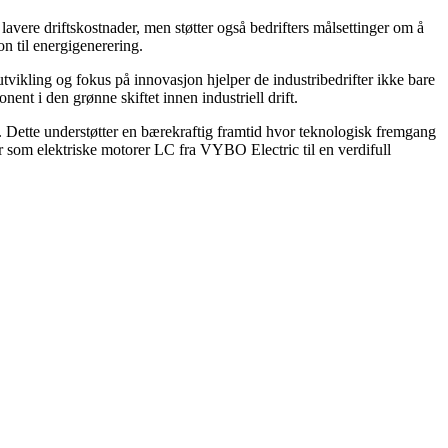
lavere driftskostnader, men støtter også bedrifters målsettinger om å
n til energigenerering.
tvikling og fokus på innovasjon hjelper de industribedrifter ikke bare
nt i den grønne skiftet innen industriell drift.
t. Dette understøtter en bærekraftig framtid hvor teknologisk fremgang
r som elektriske motorer LC fra VYBO Electric til en verdifull