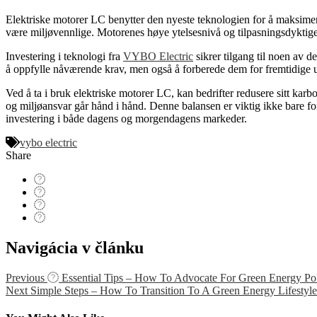
Elektriske motorer LC benytter den nyeste teknologien for å maksimere 
være miljøvennlige. Motorenes høye ytelsesnivå og tilpasningsdyktige d
Investering i teknologi fra
VYBO Electric
sikrer tilgang til noen av 
å oppfylle nåværende krav, men også å forberede dem for fremtidige utf
Ved å ta i bruk elektriske motorer LC, kan bedrifter redusere sitt ka
og miljøansvar går hånd i hånd. Denne balansen er viktig ikke bare fo
investering i både dagens og morgendagens markeder.
vybo electric
Share
Navigácia v článku
Previous
Essential Tips – How To Advocate For Green Energy Pol
Next
Simple Steps – How To Transition To A Green Energy Lifestyle