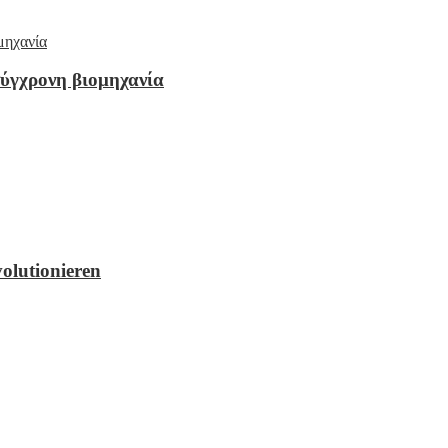
ύγχρονη βιομηχανία
olutionieren