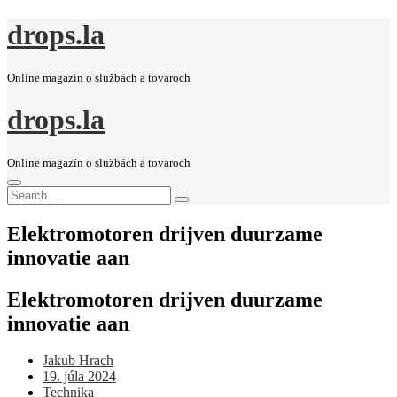
drops.la
Online magazín o službách a tovaroch
drops.la
Online magazín o službách a tovaroch
Search
Search
for:
Elektromotoren drijven duurzame
innovatie aan
Elektromotoren drijven duurzame
innovatie aan
Jakub Hrach
Posted
19. júla 2024
on
Technika