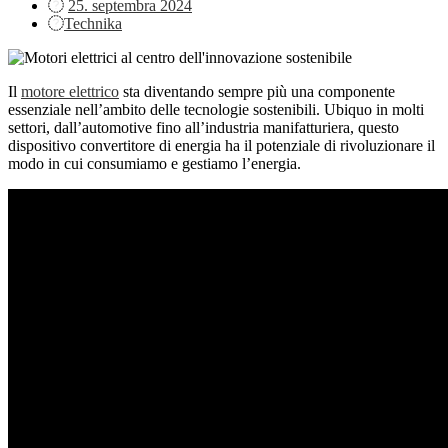
Posted
25. septembra 2024
on
Technika
Il
motore elettrico
sta diventando sempre più una componente
essenziale nell’ambito delle tecnologie sostenibili. Ubiquo in molti
settori, dall’automotive fino all’industria manifatturiera, questo
dispositivo convertitore di energia ha il potenziale di rivoluzionare il
modo in cui consumiamo e gestiamo l’energia.