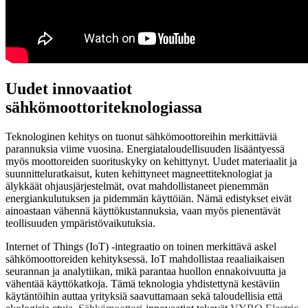
Uudet innovaatiot
sähkömoottoriteknologiassa
Teknologinen kehitys on tuonut sähkömoottoreihin merkittäviä
parannuksia viime vuosina. Energiataloudellisuuden lisääntyessä
myös moottoreiden suorituskyky on kehittynyt. Uudet materiaalit ja
suunnitteluratkaisut, kuten kehittyneet magneettiteknologiat ja
älykkäät ohjausjärjestelmät, ovat mahdollistaneet pienemmän
energiankulutuksen ja pidemmän käyttöiän. Nämä edistykset eivät
ainoastaan vähennä käyttökustannuksia, vaan myös pienentävät
teollisuuden ympäristövaikutuksia.
Internet of Things (IoT) -integraatio on toinen merkittävä askel
sähkömoottoreiden kehityksessä. IoT mahdollistaa reaaliaikaisen
seurannan ja analytiikan, mikä parantaa huollon ennakoivuutta ja
vähentää käyttökatkoja. Tämä teknologia yhdistettynä kestäviin
käytäntöihin auttaa yrityksiä saavuttamaan sekä taloudellisia että