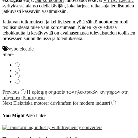
ekologisia etuja.
Sähkömoottori
-innovaatiot tekevät
VYBO Electric
-yrityksestä alansa edelläkävijän, joka tarjoaa ratkaisuja teollisuuden
jatkuvasti kasvaviin vaatimuksiin.
Jatkuvan tutkimuksen ja kehityksen myötä sähkömoottorien rooli
teollisuudessa tulee vain korostumaan. Niiden kyky edistää
tehokkuutta ja kestävyyttä on avainasemassa tulevaisuuden teollisten
prosessien suunnittelussa ja toteutuksessa.
vybo electric
Share
Navigácia
Previous
Η κρίσιμη σημασία των ηλεκτρικών κινητήρων στη
σύγχρονη βιομηχανία
v
Next
Elektriska motorer drivkraften för modern industri
článku
You Might Also Like