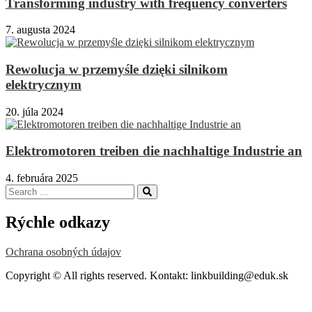
Transforming industry with frequency converters
7. augusta 2024
Rewolucja w przemyśle dzięki silnikom
elektrycznym
20. júla 2024
Elektromotoren treiben die nachhaltige Industrie an
4. februára 2025
Search
Search
for:
Rýchle odkazy
Ochrana osobných údajov
Copyright © All rights reserved. Kontakt: linkbuilding@eduk.sk