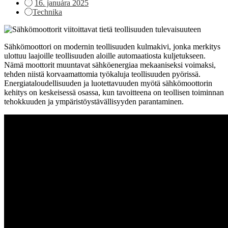
Posted
16. januára 2025
on
Technika
Sähkömoottori on modernin teollisuuden kulmakivi, jonka merkitys
ulottuu laajoille teollisuuden aloille automaatiosta kuljetukseen.
Nämä moottorit muuntavat sähköenergiaa mekaaniseksi voimaksi,
tehden niistä korvaamattomia työkaluja teollisuuden pyörissä.
Energiataloudellisuuden ja luotettavuuden myötä sähkömoottorin
kehitys on keskeisessä osassa, kun tavoitteena on teollisen toiminnan
tehokkuuden ja ympäristöystävällisyyden parantaminen.