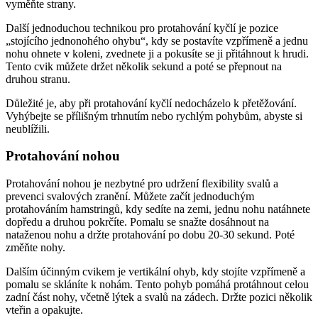
vyměňte strany.
Další jednoduchou technikou pro protahování kyčlí je pozice
„stojícího jednonohého ohybu“, kdy se postavíte vzpřímeně a jednu
nohu ohnete v koleni, zvednete ji a pokusíte se ji přitáhnout k hrudi.
Tento cvik můžete držet několik sekund a poté se přepnout na
druhou stranu.
Důležité je, aby při protahování kyčlí nedocházelo k přetěžování.
Vyhýbejte se přílišným trhnutím nebo rychlým pohybům, abyste si
neublížili.
Protahování nohou
Protahování nohou je nezbytné pro udržení flexibility svalů a
prevenci svalových zranění. Můžete začít jednoduchým
protahováním hamstringů, kdy sedíte na zemi, jednu nohu natáhnete
dopředu a druhou pokrčíte. Pomalu se snažte dosáhnout na
nataženou nohu a držte protahování po dobu 20-30 sekund. Poté
změňte nohy.
Dalším účinným cvikem je vertikální ohyb, kdy stojíte vzpřímeně a
pomalu se skláníte k nohám. Tento pohyb pomáhá protáhnout celou
zadní část nohy, včetně lýtek a svalů na zádech. Držte pozici několik
vteřin a opakujte.