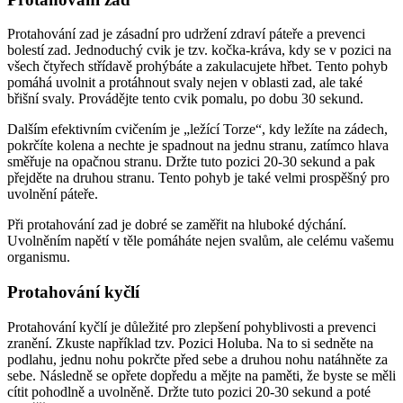
Protahování zad je zásadní pro udržení zdraví páteře a prevenci
bolestí zad. Jednoduchý cvik je tzv. kočka-kráva, kdy se v pozici na
všech čtyřech střídavě prohýbáte a zakulacujete hřbet. Tento pohyb
pomáhá uvolnit a protáhnout svaly nejen v oblasti zad, ale také
břišní svaly. Provádějte tento cvik pomalu, po dobu 30 sekund.
Dalším efektivním cvičením je „ležící Torze“, kdy ležíte na zádech,
pokrčíte kolena a nechte je spadnout na jednu stranu, zatímco hlava
směřuje na opačnou stranu. Držte tuto pozici 20-30 sekund a pak
přejděte na druhou stranu. Tento pohyb je také velmi prospěšný pro
uvolnění páteře.
Při protahování zad je dobré se zaměřit na hluboké dýchání.
Uvolněním napětí v těle pomáháte nejen svalům, ale celému vašemu
organismu.
Protahování kyčlí
Protahování kyčlí je důležité pro zlepšení pohyblivosti a prevenci
zranění. Zkuste například tzv. Pozici Holuba. Na to si sedněte na
podlahu, jednu nohu pokrčte před sebe a druhou nohu natáhněte za
sebe. Následně se opřete dopředu a mějte na paměti, že byste se měli
cítit pohodlně a uvolněně. Držte tuto pozici 20-30 sekund a poté