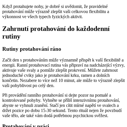
Když protahujete nohy, je dobré si uvědomit, že pravidelné
protahování může výrazně zlepšit vaši celkovou flexibilitu a
výkonnost ve všech typech fyzických aktivit.
Zahrnutí protahování do každodenní
rutiny
Rutiny protahování ráno
Začít den s protahováním může významně přispět k vaší flexibilitě a
energii. Ranní protahovací rutina vás připraví na nadcházející výzvy,
aktivuje vaše svaly a pomůže zlepšit prokrvení. Můžete zahrnout
jednoduché cviky jako je protahování krku, ramen a dolních
končetin. Nezabere to více než 10 minut, ale může to výrazně zlepšit
vaši pohyblivost po celý den.
Při provádění ranního protahování si dejte pozor na pomalé a
kontrolované pohyby. Vyhněte se příliš intenzivnímu protahování,
abyste se vyhnuli zranění. Stačí jen cítit mírné napětí ve svalech a
držet pozice po dobu 15-30 sekund. Tento rituál nejen že povzbudí
vaše tělo, ale také vám dodá potřebnou psychickou svěžest.
Protahování v práci