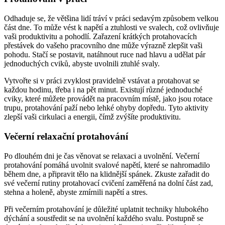
Odhaduje se, že většina lidí tráví v práci sedavým způsobem velkou
část dne. To může vést k napětí a ztuhlosti ve svalech, což ovlivňuje
vaši produktivitu a pohodlí. Zařazení krátkých protahovacích
přestávek do vašeho pracovního dne může výrazně zlepšit vaši
pohodu. Stačí se postavit, natáhnout ruce nad hlavu a udělat pár
jednoduchých cviků, abyste uvolnili ztuhlé svaly.
Vytvořte si v práci zvyklost pravidelně vstávat a protahovat se
každou hodinu, třeba i na pět minut. Existují různé jednoduché
cviky, které můžete provádět na pracovním místě, jako jsou rotace
trupu, protahování paží nebo lehké ohyby dopředu. Tyto aktivity
zlepší vaši cirkulaci a energii, čímž zvýšíte produktivitu.
Večerní relaxační protahování
Po dlouhém dni je čas věnovat se relaxaci a uvolnění. Večerní
protahování pomáhá uvolnit svalové napětí, které se nahromadilo
během dne, a připravit tělo na klidnější spánek. Zkuste zařadit do
své večerní rutiny protahovací cvičení zaměřená na dolní část zad,
stehna a holeně, abyste zmírnili napětí a stres.
Při večerním protahování je důležité uplatnit techniky hlubokého
dýchání a soustředit se na uvolnění každého svalu. Postupně se