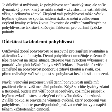
Je důležité si uvědomit, že pohyblivost není statický stav, ale spíše
dynamický prvek, který se může měnit v závislosti na vaší aktivitě,
věku, a celkovém zdraví. Zlepšení vaší pohyblivosti může vést k
lepšímu výkonu ve sportu, snížení rizika zranění a celkovému
zvýšení kvality vašeho života. Investice do cvičení zaměřených na
pohyblivost se tak stává klíčovým faktorem pro udržení fyzické
pohody.
Důležitost každodenní pohyblivosti
Udržování dobré pohyblivosti je nezbytné pro zajištění kvalitního a
aktivního životního stylu. Denní pohyblivost umožňuje vašemu tělu
lépe reagovat na různé situace, zlepšuje vaši fyzickou výkonnost, a
pomáhá vám plnit běžné úkoly s větší lehkostí. Pravidelné cvičení
zaměřené na pohyblivost podporuje zdraví kloubů a svalů, což
přímo ovlivňuje vaši schopnost se pohybovat bez bolesti a omezení.
Navíc, věnování pozornosti vaší denní pohyblivosti může mít
pozitivní vliv na vaši mentální pohodu. Když se cítíte fyzicky zdatní
a flexibilní, budete mít větší pocit sebedůvěry, což může přispět k
lepšímu zvládání stresu a zlepšení celkového duševního zdraví.
Zvláště pokud se pravidelně věnujete cvičení, který podporují vaši
pohyblivost, budete pravděpodobně prožívat méně únavy a napětí
během každodenních činností.