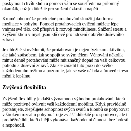
poskytnout chvíli klidu a pomoci vám se soustředit na přítomný
okamžik, což je důležité pro snížení úzkosti a napětí.
Kromě toho může pravidelné protahování sloužit jako forma
meditace v pohybu. Pomocí protahovacích cvičení můžete lépe
vnímat své tělo, což přispívá k rozvoji mindfulness. Snížení stresu a
zvýšení klidu v mysli jsou klíčové pro udržení dobrého duševního
zdraví.
Je důležité si uvědomit, že protahování je nejen fyzickou aktivitou,
ale také způsobem, jak se spojit se svým tělem. Věnování několik
minut denně protahování může mít značný dopad na vaši celkovou
pohodu a duševní zdraví. Zkuste zařadit tuto praxi do svého
každodenního režimu a pozorujte, jak se vaše nálada a úroveň stresu
mění k lepšímu.
Zvýšená flexibilita
Zvýšení flexibility je další významnou výhodou protahování, která
může pozitivně ovlivnit vaši každodenní mobilitu. Když pravidelně
protahujete, zlepšujete schopnost svých svalů a kloubů se pohybovat
v širokém rozsahu pohybu. To je zvlášť důležité pro sportovce, ale i
pro běžné lidi, kteří chtějí vykonávat každodenní činnosti bez bolesti
a nepohodlí.