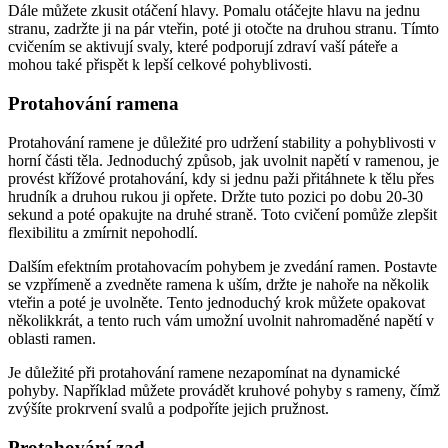
Dále můžete zkusit otáčení hlavy. Pomalu otáčejte hlavu na jednu
stranu, zadržte ji na pár vteřin, poté ji otočte na druhou stranu. Tímto
cvičením se aktivují svaly, které podporují zdraví vaší páteře a
mohou také přispět k lepší celkové pohyblivosti.
Protahování ramena
Protahování ramene je důležité pro udržení stability a pohyblivosti v
horní části těla. Jednoduchý způsob, jak uvolnit napětí v ramenou, je
provést křížové protahování, kdy si jednu paži přitáhnete k tělu přes
hrudník a druhou rukou ji opřete. Držte tuto pozici po dobu 20-30
sekund a poté opakujte na druhé straně. Toto cvičení pomůže zlepšit
flexibilitu a zmírnit nepohodlí.
Dalším efektním protahovacím pohybem je zvedání ramen. Postavte
se vzpřímeně a zvedněte ramena k uším, držte je nahoře na několik
vteřin a poté je uvolněte. Tento jednoduchý krok můžete opakovat
několikkrát, a tento ruch vám umožní uvolnit nahromaděné napětí v
oblasti ramen.
Je důležité při protahování ramene nezapomínat na dynamické
pohyby. Například můžete provádět kruhové pohyby s rameny, čímž
zvýšíte prokrvení svalů a podpoříte jejich pružnost.
Protahování zad