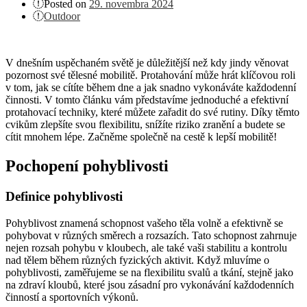
Posted on
29. novembra 2024
Outdoor
V dnešním uspěchaném světě je důležitější než kdy jindy věnovat
pozornost své tělesné mobilitě. Protahování může hrát klíčovou roli
v tom, jak se cítíte během dne a jak snadno vykonáváte každodenní
činnosti. V tomto článku vám představíme jednoduché a efektivní
protahovací techniky, které můžete zařadit do své rutiny. Díky těmto
cvikům zlepšíte svou flexibilitu, snížíte riziko zranění a budete se
cítit mnohem lépe. Začněme společně na cestě k lepší mobilitě!
Pochopení pohyblivosti
Definice pohyblivosti
Pohyblivost znamená schopnost vašeho těla volně a efektivně se
pohybovat v různých směrech a rozsazích. Tato schopnost zahrnuje
nejen rozsah pohybu v kloubech, ale také vaši stabilitu a kontrolu
nad tělem během různých fyzických aktivit. Když mluvíme o
pohyblivosti, zaměřujeme se na flexibilitu svalů a tkání, stejně jako
na zdraví kloubů, které jsou zásadní pro vykonávání každodenních
činností a sportovních výkonů.