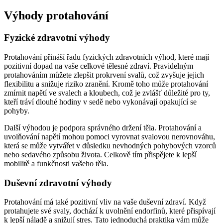
Výhody protahování
Fyzické zdravotní výhody
Protahování přináší řadu fyzických zdravotních výhod, které mají
pozitivní dopad na vaše celkové tělesné zdraví. Pravidelným
protahováním můžete zlepšit prokrvení svalů, což zvyšuje jejich
flexibilitu a snižuje riziko zranění. Kromě toho může protahování
zmírnit napětí ve svalech a kloubech, což je zvlášť důležité pro ty,
kteří tráví dlouhé hodiny v sedě nebo vykonávají opakující se
pohyby.
Další výhodou je podpora správného držení těla. Protahování a
uvolňování napětí mohou pomoci vyrovnat svalovou nerovnováhu,
která se může vytvářet v důsledku nevhodných pohybových vzorců
nebo sedavého způsobu života. Celkově tím přispějete k lepší
mobilitě a funkčnosti vašeho těla.
Duševní zdravotní výhody
Protahování má také pozitivní vliv na vaše duševní zdraví. Když
protahujete své svaly, dochází k uvolnění endorfinů, které přispívají
k lepší náladě a snižují stres. Tato jednoduchá praktika vám může