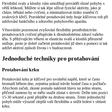
Flexibilní svaly a klouby vám umožňují provádět různé pohyby s
větší lehkostí. Můžete si tak lépe užívat fyzické aktivity, jako je
chůze, běhání nebo cvičení, a minimalizovat riziko zranění či
svalových křečí. Pravidelné protahování tedy hraje klíčovou roli při
udržování funkčního a zdravého pohybového aparátu.
Věnováním pozornosti zvyšování flexibility prostřednictvím
protahovacích cvičení přispíváte k dlouhodobému zdraví vašeho
těla. S přibývajícím věkem se elasticita svalů a kloubů přirozeně
snižuje, proto je dobré začlenit protahování již dnes a pomoci si tak
udržet aktivní způsob života i v budoucnosti.
Jednoduché techniky pro protahování
Protahování krku
Protahování krku je klíčové pro uvolnění napětí, které se často
hromadí během dne, zejména pokud trávíte hodně času u počítače.
Abychom začali, zkuste pomalu naklonit hlavu na jednu stranu,
přičemž rameno by se mělo snažit zůstat v úrovni. Držte tuto pozici
15-30 sekund a poté přejděte na druhou stranu. Tento jednoduchý
pohyb může výrazně zlepšit vaši flexibilitu a snížit bolest v oblasti
krku.