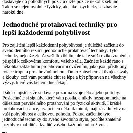
dostávejte do pohodlných pozic a držte pozice několik sekund.
Takto se nejen uvolníte fyzicky, ale také psychicky se zbavíte
nároků dne.
Jednoduché protahovací techniky pro
lepší každodenní pohyblivost
Pro zajištění lepší každodenní pohyblivosti je důležité začlenit do
svého denního režimu jednoduché protahovací techniky. Tyto
techniky nejenže zlepší vaši flexibilitu, ale také sníží riziko zranění a
přispějí k celkovému komfortu vašeho těla. Začněte každé ráno s
několika základními protahovacími cvičeními, jako jsou předklony,
rotace trupu a protahování nohou. Tímto způsobem aktivujete svaly
a klouby, což vám pomůže cítit se lépe a být připraven na všechny
výzvy, které vás během dne čekají.
Dále se ujistěte, že si dávate pozor na svoje tělo a jeho potřeby.
Poslechněte si signály, které vám posílá, a nikdy nezapomínejte na
důležitost pravidelného protahování po fyzické aktivitě. I krátké
protahovací seance, trvající jen několik minut, mají zásadní vliv na
vaši pohyblivost a celkovou pohodu. Pokud začleníte tyto
jednoduché techniky do svého životního stylu, pocítíte znatelné
rozdíly v mobilitě a kvalitě vašeho každodenního života.