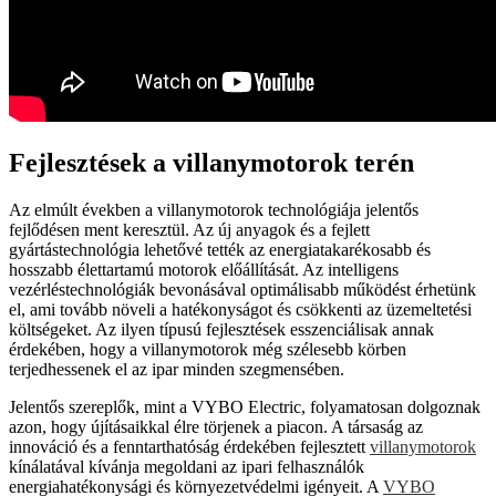
Fejlesztések a villanymotorok terén
Az elmúlt években a villanymotorok technológiája jelentős
fejlődésen ment keresztül. Az új anyagok és a fejlett
gyártástechnológia lehetővé tették az energiatakarékosabb és
hosszabb élettartamú motorok előállítását. Az intelligens
vezérléstechnológiák bevonásával optimálisabb működést érhetünk
el, ami tovább növeli a hatékonyságot és csökkenti az üzemeltetési
költségeket. Az ilyen típusú fejlesztések esszenciálisak annak
érdekében, hogy a villanymotorok még szélesebb körben
terjedhessenek el az ipar minden szegmensében.
Jelentős szereplők, mint a VYBO Electric, folyamatosan dolgoznak
azon, hogy újításaikkal élre törjenek a piacon. A társaság az
innováció és a fenntarthatóság érdekében fejlesztett
villanymotorok
kínálatával kívánja megoldani az ipari felhasználók
energiahatékonysági és környezetvédelmi igényeit. A
VYBO