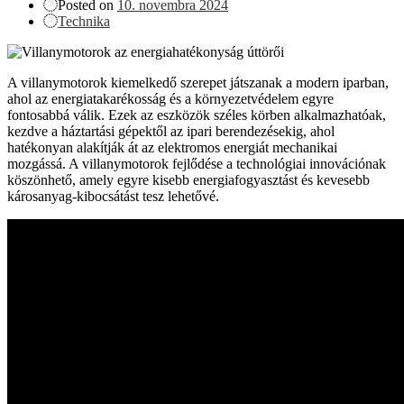
Posted on
10. novembra 2024
Technika
A villanymotorok kiemelkedő szerepet játszanak a modern iparban,
ahol az energiatakarékosság és a környezetvédelem egyre
fontosabbá válik. Ezek az eszközök széles körben alkalmazhatóak,
kezdve a háztartási gépektől az ipari berendezésekig, ahol
hatékonyan alakítják át az elektromos energiát mechanikai
mozgássá. A villanymotorok fejlődése a technológiai innovációnak
köszönhető, amely egyre kisebb energiafogyasztást és kevesebb
károsanyag-kibocsátást tesz lehetővé.