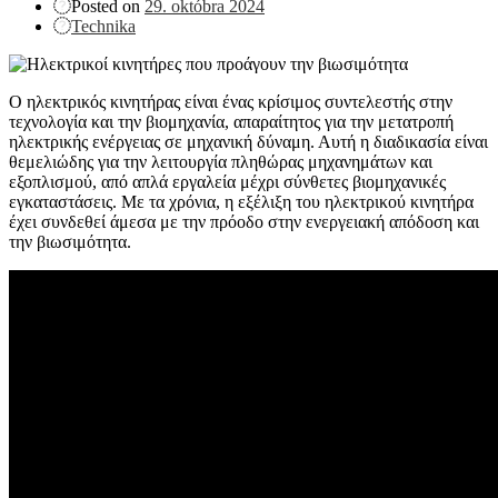
Posted on
29. októbra 2024
Technika
Ο ηλεκτρικός κινητήρας είναι ένας κρίσιμος συντελεστής στην
τεχνολογία και την βιομηχανία, απαραίτητος για την μετατροπή
ηλεκτρικής ενέργειας σε μηχανική δύναμη. Αυτή η διαδικασία είναι
θεμελιώδης για την λειτουργία πληθώρας μηχανημάτων και
εξοπλισμού, από απλά εργαλεία μέχρι σύνθετες βιομηχανικές
εγκαταστάσεις. Με τα χρόνια, η εξέλιξη του ηλεκτρικού κινητήρα
έχει συνδεθεί άμεσα με την πρόοδο στην ενεργειακή απόδοση και
την βιωσιμότητα.