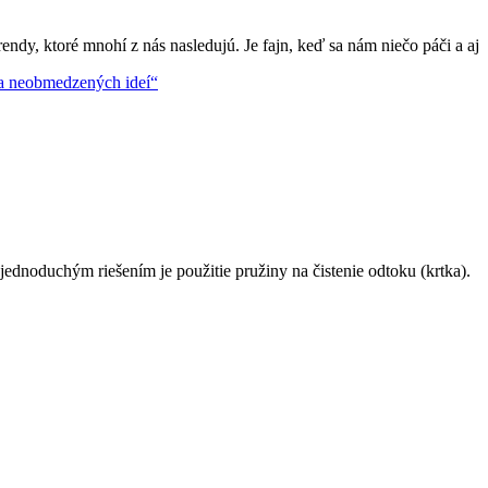
ndy, ktoré mnohí z nás nasledujú. Je fajn, keď sa nám niečo páči a aj
 a neobmedzených ideí“
dnoduchým riešením je použitie pružiny na čistenie odtoku (krtka).