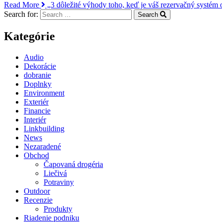
Read More
„3 dôležité výhody toho, keď je váš rezervačný systém 
Search for:
Search
Kategórie
Audio
Dekorácie
dobranie
Doplnky
Environment
Exteriér
Financie
Interiér
Linkbuilding
News
Nezaradené
Obchod
Čapovaná drogéria
Liečivá
Potraviny
Outdoor
Recenzie
Produkty
Riadenie podniku