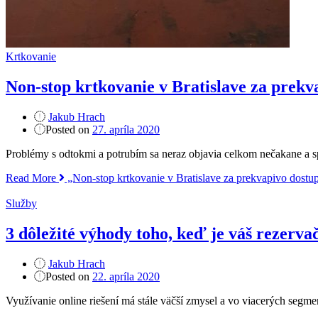
Krtkovanie
Non-stop krtkovanie v Bratislave za prek
Jakub Hrach
Posted on
27. apríla 2020
Problémy s odtokmi a potrubím sa neraz objavia celkom nečakane a spr
Read More
„Non-stop krtkovanie v Bratislave za prekvapivo dostu
Služby
3 dôležité výhody toho, keď je váš rezerva
Jakub Hrach
Posted on
22. apríla 2020
Využívanie online riešení má stále väčší zmysel a vo viacerých segme