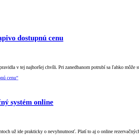
vapivo dostupnú cenu
avidla v tej najhoršej chvíli. Pri zanedbanom potrubí sa ľahko môže st
pnú cenu“
čný systém online
ntoch už ide prakticky o nevyhnutnosť. Platí to aj o online rezervačný