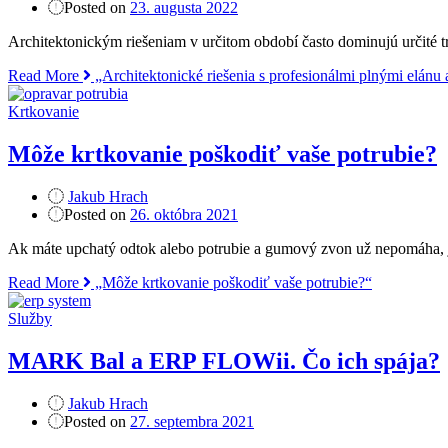
Posted on
23. augusta 2022
Architektonickým riešeniam v určitom období často dominujú určité tre
Read More
„Architektonické riešenia s profesionálmi plnými elánu
Krtkovanie
Môže krtkovanie poškodiť vaše potrubie?
Jakub Hrach
Posted on
26. októbra 2021
Ak máte upchatý odtok alebo potrubie a gumový zvon už nepomáha, je
Read More
„Môže krtkovanie poškodiť vaše potrubie?“
Služby
MARK Bal a ERP FLOWii. Čo ich spája?
Jakub Hrach
Posted on
27. septembra 2021