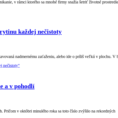
ikanie, v rámci ktorého sa mnohé firmy snažia šetriť životné prostredi
rytinu každej nečistoty
stavovaná nadmernému zaťaženiu, alebo ide o príliš veľkú v plochu. V
j nečistoty“
e a v pohodlí
. Pričom v októbri minulého roka sa toto číslo zvýšilo na rekordných