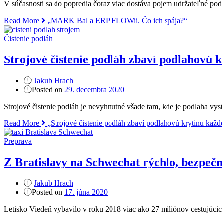
V súčasnosti sa do popredia čoraz viac dostáva pojem udržateľné podn
Read More
„MARK Bal a ERP FLOWii. Čo ich spája?“
Čistenie podláh
Strojové čistenie podláh zbaví podlahovú k
Jakub Hrach
Posted on
29. decembra 2020
Strojové čistenie podláh je nevyhnutné všade tam, kde je podlaha vy
Read More
„Strojové čistenie podláh zbaví podlahovú krytinu každe
Preprava
Z Bratislavy na Schwechat rýchlo, bezpečn
Jakub Hrach
Posted on
17. júna 2020
Letisko Viedeň vybavilo v roku 2018 viac ako 27 miliónov cestujúcich