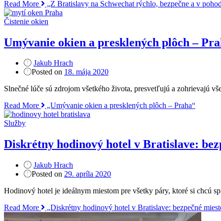
Read More
„Z Bratislavy na Schwechat rýchlo, bezpečne a v pohod
Čistenie okien
Umývanie okien a presklených plôch – Pr
Jakub Hrach
Posted on
18. mája 2020
Slnečné lúče sú zdrojom všetkého života, presvetľujú a zohrievajú vše
Read More
„Umývanie okien a presklených plôch – Praha“
Služby
Diskrétny hodinový hotel v Bratislave: bez
Jakub Hrach
Posted on
29. apríla 2020
Hodinový hotel je ideálnym miestom pre všetky páry, ktoré si chcú sp
Read More
„Diskrétny hodinový hotel v Bratislave: bezpečné miest