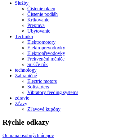
Služby
Čistenie okien
Čistenie podláh
Krtkovanie
Preprava
Ubytovanie
Technika
Elektromotory
Elektroprevodovky
Elektropřevodovky
Frekvenční měniče
Sušiče rúk
technology
Zahraničné
Electric motors
Softstarters
Vibratory feeding systems
zdravie
Zľavy
Zľavové kupóny
Rýchle odkazy
Ochrana osobných údajov