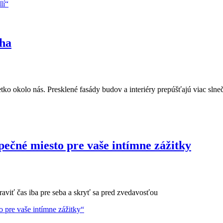
lí“
aha
tko okolo nás. Presklené fasády budov a interiéry prepúšťajú viac slneč
pečné miesto pre vaše intímne zážitky
raviť čas iba pre seba a skryť sa pred zvedavosťou
o pre vaše intímne zážitky“