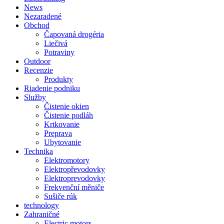
News
Nezaradené
Obchod
Čapovaná drogéria
Liečivá
Potraviny
Outdoor
Recenzie
Produkty
Riadenie podniku
Služby
Čistenie okien
Čistenie podláh
Krtkovanie
Preprava
Ubytovanie
Technika
Elektromotory
Elektropřevodovky
Elektroprevodovky
Frekvenční měniče
Sušiče rúk
technology
Zahraničné
Electric motors