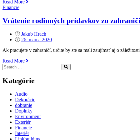
„Daňové
Read More
priznanie
Financie
online
–
Vrátenie rodinných prídavkov zo zahraniči
bezpečne
a
Jakub Hrach
bez
Posted
26. marca 2020
nutnosti
on
navštíviť
Ak pracujete v zahraničí, určite by ste sa mali zaujímať aj o záležit
daňový
úrad“
„Vrátenie
Read More
Search
rodinných
Search
for:
prídavkov
zo
Kategórie
zahraničia:
čo
Audio
musíte
Dekorácie
vedieť
dobranie
pred
Doplnky
podaním
Environment
žiadosti?“
Exteriér
Financie
Interiér
Linkbuilding