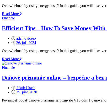
on
Overwhelmed by rising energy costs? In this guide, you will discover
„Efficient
Read More
Tips
Financie
–
How
Efficient Tips – How To Save Money With
To
Save
adamovicseo
Money
Posted
26. júla 2024
With
on
Green
Overwhelmed by rising energy costs? In this guide, you will discover
Energy“
„Efficient
Read More
Tips
–
Financie
How
To
Daňové priznanie online – bezpečne a bez 
Save
Money
Jakub Hrach
With
Posted
25. júna 2020
Green
on
Energy“
Povinnosť podať daňové priznanie sa v zmysle § 15 ods. 1 daňového