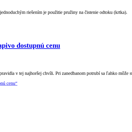
dnoduchým riešením je použitie pružiny na čistenie odtoku (krtka).
vapivo dostupnú cenu
avidla v tej najhoršej chvíli. Pri zanedbanom potrubí sa ľahko môže st
pnú cenu“