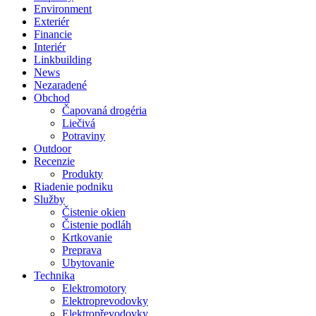
Environment
Exteriér
Financie
Interiér
Linkbuilding
News
Nezaradené
Obchod
Čapovaná drogéria
Liečivá
Potraviny
Outdoor
Recenzie
Produkty
Riadenie podniku
Služby
Čistenie okien
Čistenie podláh
Krtkovanie
Preprava
Ubytovanie
Technika
Elektromotory
Elektroprevodovky
Elektropřevodovky