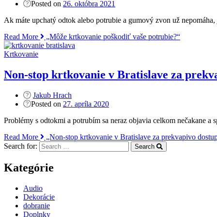
Posted on
26. októbra 2021
Ak máte upchatý odtok alebo potrubie a gumový zvon už nepomáha, je
Read More
„Môže krtkovanie poškodiť vaše potrubie?“
Krtkovanie
Non-stop krtkovanie v Bratislave za prek
Jakub Hrach
Posted on
27. apríla 2020
Problémy s odtokmi a potrubím sa neraz objavia celkom nečakane a spr
Read More
„Non-stop krtkovanie v Bratislave za prekvapivo dostu
Search for:
Search
Kategórie
Audio
Dekorácie
dobranie
Doplnky