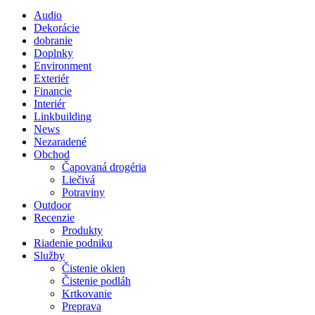
a
Audio
potešte
Dekorácie
svoje
dobranie
nakupovanie
Doplnky
výhodnejšími
Environment
cenami“
Exteriér
Financie
Interiér
Linkbuilding
News
Nezaradené
Obchod
Čapovaná drogéria
Liečivá
Potraviny
Outdoor
Recenzie
Produkty
Riadenie podniku
Služby
Čistenie okien
Čistenie podláh
Krtkovanie
Preprava