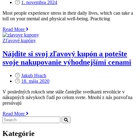
Posted
1. novembra 2024
on
Most people experience stress in their daily lives, which can take a
toll on your mental and physical well-being. Practicing
„Yoga
Read More
for
Stress
Zľavové kupóny
Relief
and
Nájdite si svoj zľavový kupón a potešte
Relaxation“
svoje nakupovanie výhodnejšími cenami
Jakub Hrach
Posted
18. mája 2020
on
V posledných rokoch sme stále častejšie svedkami revolúcie v
nákupných návykoch ľudí po celom svete. Mnohí z nás pozvoľna
presúvajú
„Nájdite
Read More
Search
si
Search
for:
svoj
zľavový
Kategórie
kupón