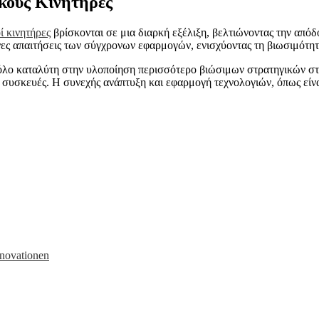
ικούς Κινητήρες
ί κινητήρες
βρίσκονται σε μια διαρκή εξέλιξη, βελτιώνοντας την από
ες απαιτήσεις των σύγχρονων εφαρμογών, ενισχύοντας τη βιωσιμότητ
υν ρόλο καταλύτη στην υλοποίηση περισσότερο βιώσιμων στρατηγικών 
συσκευές. Η συνεχής ανάπτυξη και εφαρμογή τεχνολογιών, όπως είναι ο
nnovationen