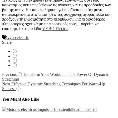
τεχνολογιών ηλεκτρικών κινητήρων, εισάγοντας συνεχώς
καινοτομίες που υπερβαίνουν τις ανάγκες και τις προσδοκίες των
βιομηχανιών. Η εταιρεία δημιουργεί προϊόντα που όχι μόνο
ανταποκρίνονται στις απαιτήσεις της σύγχρονης αγοράς αλλά και
προάγουν τη βιωσιμότητα στο περιβάλλον. Για περισσότερες
πληροφορίες σχετικά με τις προσφορές τους, μπορείτε να
επισκεφτείτε τη σελίδα
VYBO Electric
.
vybo electric
Share
Navigácia
Previous
Transform Your Workout – The Power Of Dynamic
Stretching
v
Next
Effective Dynamic Stretching Techniques For Warm-Up
článku
Success
You Might Also Like