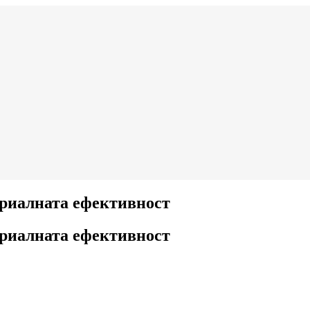
триалната ефективност
триалната ефективност