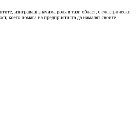
тите, изиграващ значима роля в тази област, е
електрически
ст, което помага на предприятията да намалят своите