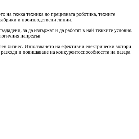
то на тежка техника до прецизната роботика, техните
фабрики и производствени линии.
ъздадени, за да издържат и да работят в най-тежките условия.
ологичния напредък.
лен бизнес. Използването на ефективни електрически мотори
 разходи и повишаване на конкурентоспособността на пазара.