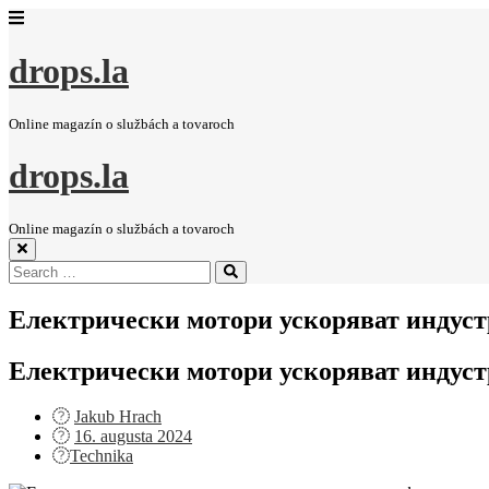
drops.la
Online magazín o službách a tovaroch
drops.la
Online magazín o službách a tovaroch
Search
Search
for:
Електрически мотори ускоряват индус
Електрически мотори ускоряват индус
Jakub Hrach
Posted
16. augusta 2024
on
Technika