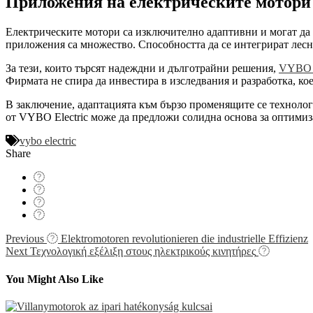
Приложения на електрическите мотори
Електрическите мотори са изключително адаптивни и могат да 
приложения са множество. Способността да се интегрират лес
За тези, които търсят надеждни и дълготрайни решения,
VYBO E
Фирмата не спира да инвестира в изследвания и разработка, ко
В заключение, адаптацията към бързо променящите се техноло
от VYBO Electric може да предложи солидна основа за оптимиз
vybo electric
Share
Navigácia
Previous
Elektromotoren revolutionieren die industrielle Effizienz
Next
Τεχνολογική εξέλιξη στους ηλεκτρικούς κινητήρες
v
článku
You Might Also Like