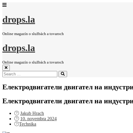
drops.la
Online magazín o službách a tovaroch
drops.la
Online magazín o službách a tovaroch
Search
Search
for:
Електродвигатели двигател на индустр
Електродвигатели двигател на индустр
Jakub Hrach
Posted
10. novembra 2024
on
Technika