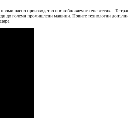
промишлено производство и възобновяемата енергетика. Те тран
еди до големи промишлени машини. Новите технологии допълнит
азара.