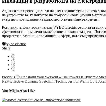
Иновации в разработката на електродв
Адвансите в производството на електродвигатели включват въ
на устройствата. Развитието на по-добри изолационни материа
енергия и повишаване на цялостното енергийно рендемент.
Компанията
Електродвигатели
VYBO Electric се счита за един 
ефективност и намалено въздействие на околната среда. Посет
процесите в различни промишлени сфери, като същевременно д
vybo electric
Share
Navigácia
Previous
Transform Your Workout – The Power Of Dynamic Stret
Next
Effective Dynamic Stretching Techniques For Warm-Up Succes
v
článku
You Might Also Like