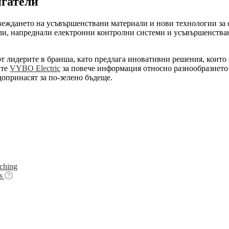
игатели
веждането на усъвършенствани материали и нови технологии за
ли, напреднали електронни контролни системи и усъвършенстване
от лидерите в бранша, като предлага иновативни решения, които
ите
VYBO Electric
за повече информация относно разнообразието 
опринасят за по-зелено бъдеще.
ching
s