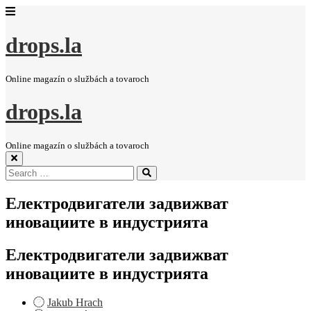
drops.la
Online magazín o službách a tovaroch
drops.la
Online magazín o službách a tovaroch
Search
Search
for:
Електродвигатели задвижват
иновациите в индустрията
Електродвигатели задвижват
иновациите в индустрията
Jakub Hrach