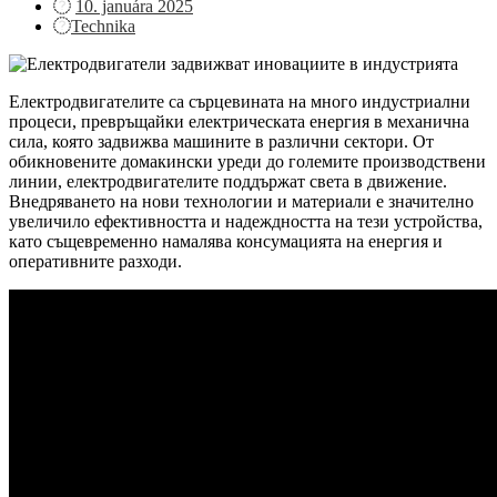
Posted
10. januára 2025
on
Technika
Електродвигателите са сърцевината на много индустриални
процеси, превръщайки електрическата енергия в механична
сила, която задвижва машините в различни сектори. От
обикновените домакински уреди до големите производствени
линии, електродвигателите поддържат света в движение.
Внедряването на нови технологии и материали е значително
увеличило ефективността и надеждността на тези устройства,
като същевременно намалява консумацията на енергия и
оперативните разходи.