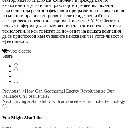
сектор, където са ключов компонент в прехода към по-
екологични и устойчиви транспортни решения. Тяхната
способност да работят ефективно при различни натоварвания
и скорости прави електродвигателите идеален избор за
електрически превозни средства. Посетете
VYBO Electric
за
повече информация за възможностите, които предлагат тези
технологии, и как те могат да помогнат на вашата компания
да се приспособи към бъдещите изисквания за устойчивост и
ефективност.
vybo electric
Share
Navigácia
Previous
How Can Geothermal Energy Revolutionize Our
Reliance On Fossil Fuels?
v
Next
Driving sustainability with advanced electric motor technology
článku
You Might Also Like