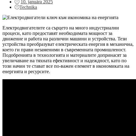
Posted
10. januára 2025
on
Technika
Електродвигателите са сърцето на много индустриални
процеси, като предоставят необходимата мощност за
движение и работа на различни машини и устройства. Тези
устройства преобразуват електрическата енергия в механична,
което ги прави незаменими в съвременната промишленост.
Подобренията в технологията и материалите допринасят за
увеличаване на тяхната ефективност и надеждност, като по
този начин те стават все по-важен елемент в икономиката на
енергията и ресурсите.