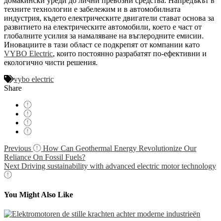
домакински уреди до лични превозни средства. Напредъкът в
техните технологии е забележим и в автомобилната
индустрия, където електрическите двигатели стават основа за
развитието на електрическите автомобили, което е част от
глобалните усилия за намаляване на въглеродните емисии.
Иновациите в тази област се подкрепят от компании като
VYBO Electric
, които постоянно разрабатят по-ефективни и
екологично чисти решения.
vybo electric
Share
Navigácia
Previous
How Can Geothermal Energy Revolutionize Our
Reliance On Fossil Fuels?
v
Next
Driving sustainability with advanced electric motor technology
článku
You Might Also Like