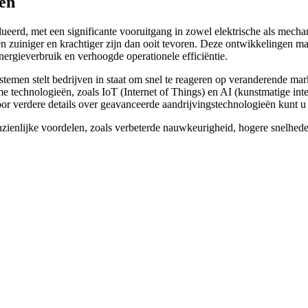
gen
lueerd, met een significante vooruitgang in zowel elektrische als mecha
n zuiniger en krachtiger zijn dan ooit tevoren. Deze ontwikkelingen m
nergieverbruik en verhoogde operationele efficiëntie.
emen stelt bedrijven in staat om snel te reageren op veranderende mark
e technologieën, zoals IoT (Internet of Things) en AI (kunstmatige inte
oor verdere details over geavanceerde aandrijvingstechnologieën kunt 
enlijke voordelen, zoals verbeterde nauwkeurigheid, hogere snelheden 