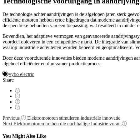
Technologische vooruitgang in aandrijvin
De technologie achter aandrijvingen is de afgelopen jaren sterk geëvo
efficiënte motoren hebben ertoe bijgedragen dat moderne aandrijvinge
de specifieke behoeften van een toepassing, wat resulteert in minder e
Bovendien, het adaptieve vermogen van geavanceerde aandrijvingssyst
voordeel opleveren in een competitieve markt. De integratie van slimm
waarop industriële activiteiten worden beheerd en geoptimaliseerd. V
Door deze voortdurende innovaties bieden moderne aandrijvingen aanzi
algeheel efficiënter en duurzamer productieproces.
vybo electric
Share
Navigácia
Previous
Elektromotoren stimuleren industriële innovatie
Next
Elektromotoren treiben die nachhaltige Industrie voran
v
článku
You Might Also Like