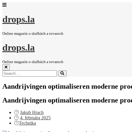
drops.la
Online magazín o službách a tovaroch
drops.la
Online magazín o službách a tovaroch
Search
Search
for:
Aandrijvingen optimaliseren moderne pro
Aandrijvingen optimaliseren moderne pro
Jakub Hrach
Posted
4. februára 2025
on
Technika