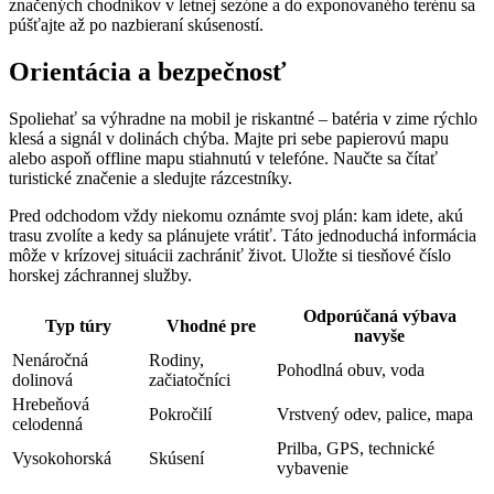
značených chodníkov v letnej sezóne a do exponovaného terénu sa
púšťajte až po nazbieraní skúseností.
Orientácia a bezpečnosť
Spoliehať sa výhradne na mobil je riskantné – batéria v zime rýchlo
klesá a signál v dolinách chýba. Majte pri sebe papierovú mapu
alebo aspoň offline mapu stiahnutú v telefóne. Naučte sa čítať
turistické značenie a sledujte rázcestníky.
Pred odchodom vždy niekomu oznámte svoj plán: kam idete, akú
trasu zvolíte a kedy sa plánujete vrátiť. Táto jednoduchá informácia
môže v krízovej situácii zachrániť život. Uložte si tiesňové číslo
horskej záchrannej služby.
Odporúčaná výbava
Typ túry
Vhodné pre
navyše
Nenáročná
Rodiny,
Pohodlná obuv, voda
dolinová
začiatočníci
Hrebeňová
Pokročilí
Vrstvený odev, palice, mapa
celodenná
Prilba, GPS, technické
Vysokohorská
Skúsení
vybavenie