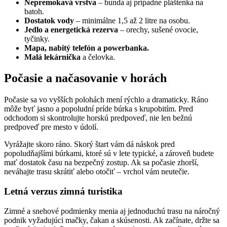
Nepremokavá vrstva
– bunda aj prípadne pláštenka na
batoh.
Dostatok vody
– minimálne 1,5 až 2 litre na osobu.
Jedlo a energetická rezerva
– orechy, sušené ovocie,
tyčinky.
Mapa, nabitý telefón a powerbanka.
Malá lekárnička
a čelovka.
Počasie a načasovanie v horách
Počasie sa vo vyšších polohách mení rýchlo a dramaticky. Ráno
môže byť jasno a popoludní príde búrka s krupobitím. Pred
odchodom si skontrolujte horskú predpoveď, nie len bežnú
predpoveď pre mesto v údolí.
Vyrážajte skoro ráno. Skorý štart vám dá náskok pred
popoludňajšími búrkami, ktoré sú v lete typické, a zároveň budete
mať dostatok času na bezpečný zostup. Ak sa počasie zhorší,
neváhajte trasu skrátiť alebo otočiť – vrchol vám neutečie.
Letná verzus zimná turistika
Zimné a snehové podmienky menia aj jednoduchú trasu na náročný
podnik vyžadujúci mačky, čakan a skúsenosti. Ak začínate, držte sa