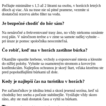
Počítajte minimálne s 1,5 až 2 litrami na osobu, v horúcich letných
dňoch aj viac. Ak na trase nie sú pitné pramene, vezmite si
dostatočnú rezervu alebo filter na vodu.
Je bezpečné chodiť do hôr sám?
Na nenáročné a frekventované trasy áno, no vždy niekomu oznámte
svoj plán. V náročnom teréne a v zime sa samote radšej vyhnite –
pri úraze je pomoc spoločníka neoceniteľná.
Čo robiť, keď ma v horách zastihne búrka?
Okamžite opustite hrebene, vrcholy a exponované miesta a klesnite
do nižšej polohy. Vyhnite sa osamoteným stromom a kovovým
konštrukciám. Najlepšou ochranou je skorý štart, vďaka ktorému ste
pred popoludňajšími búrkami už dole.
Kedy je najlepší čas na turistiku v horách?
Pre začiatočníkov je ideálna letná a skorá jesenná sezóna, keď sú
chodníky bez snehu a počasie stabilnejšie. Vyrážajte vždy skoro
ráno, aby ste mali dostatok času a vyhli sa búrkam.