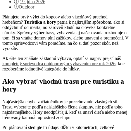
Posted
19. júna 2026
on
Outdoor
Plánujete prvý výlet do kopcov alebo viacdňový prechod
hrebeňom?
Turistika a hory
patria k najkrajším spôsobom, ako si
oddýchnuť od mesta, no zároveň kladú na človeka konkrétne
nároky. Správny výber trasy, vybavenia aj načasovania rozhoduje o
tom, či sa vrátite domov plní zážitkov, alebo unavení a premočení. V
tomto sprievodcovi vám poradíme, na čo si dať pozor skôr, než
vyrazíte.
Ak ešte len zháňate základnú výbavu, oplatí sa najprv prejsť náš
kompletný sprievodca outdoorovým vybavením pre rok 2026
, kde
rozoberáme jednotlivé kategórie do hĺbky.
Ako vybrať vhodnú trasu pre turistiku a
hory
Najčastejšia chyba začiatočníkov je preceňovanie vlastných síl.
Trasu vyberajte podľa najslabšieho člena skupiny, nie podľa toho
najzdatnejšieho. Hory neodpúšťajú, keď sa unaví dieťa alebo menej
trénovaný kamarát uprostred zostupu.
Pri plánovaní sledujte tri údaje: dĺžku v kilometroch, celkové