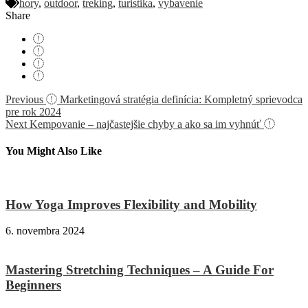
hory
,
outdoor
,
treking
,
turistika
,
vybavenie
Share
Navigácia
Previous
Marketingová stratégia definícia: Kompletný sprievodca
pre rok 2024
v
Next
Kempovanie – najčastejšie chyby a ako sa im vyhnúť
článku
You Might Also Like
How Yoga Improves Flexibility and Mobility
6. novembra 2024
Mastering Stretching Techniques – A Guide For
Beginners