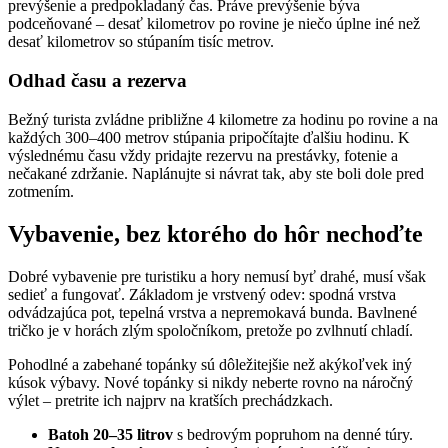
prevýšenie a predpokladaný čas. Práve prevýšenie býva
podceňované – desať kilometrov po rovine je niečo úplne iné než
desať kilometrov so stúpaním tisíc metrov.
Odhad času a rezerva
Bežný turista zvládne približne 4 kilometre za hodinu po rovine a na
každých 300–400 metrov stúpania pripočítajte ďalšiu hodinu. K
výslednému času vždy pridajte rezervu na prestávky, fotenie a
nečakané zdržanie. Naplánujte si návrat tak, aby ste boli dole pred
zotmením.
Vybavenie, bez ktorého do hôr nechoďte
Dobré vybavenie pre turistiku a hory nemusí byť drahé, musí však
sedieť a fungovať. Základom je vrstvený odev: spodná vrstva
odvádzajúca pot, tepelná vrstva a nepremokavá bunda. Bavlnené
tričko je v horách zlým spoločníkom, pretože po zvlhnutí chladí.
Pohodlné a zabehané topánky sú dôležitejšie než akýkoľvek iný
kúsok výbavy. Nové topánky si nikdy neberte rovno na náročný
výlet – pretrite ich najprv na kratších prechádzkach.
Batoh 20–35 litrov
s bedrovým popruhom na denné túry.