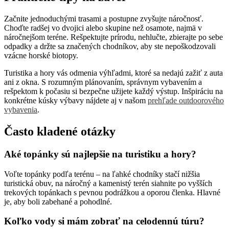
Začnite jednoduchými trasami a postupne zvyšujte náročnosť.
Choďte radšej vo dvojici alebo skupine než osamote, najmä v
náročnejšom teréne. Rešpektujte prírodu, nehlučte, zbierajte po sebe
odpadky a držte sa značených chodníkov, aby ste nepoškodzovali
vzácne horské biotopy.
Turistika a hory vás odmenia výhľadmi, ktoré sa nedajú zažiť z auta
ani z okna. S rozumným plánovaním, správnym vybavením a
rešpektom k počasiu si bezpečne užijete každý výstup. Inšpiráciu na
konkrétne kúsky výbavy nájdete aj v našom
prehľade outdoorového
vybavenia
.
Často kladené otázky
Aké topánky sú najlepšie na turistiku a hory?
Voľte topánky podľa terénu – na ľahké chodníky stačí nižšia
turistická obuv, na náročný a kamenistý terén siahnite po vyšších
trekových topánkach s pevnou podrážkou a oporou členka. Hlavné
je, aby boli zabehané a pohodlné.
Koľko vody si mám zobrať na celodennú túru?