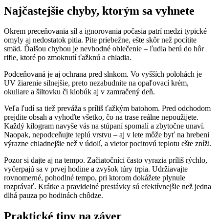
Najčastejšie chyby, ktorým sa vyhnete
Okrem preceňovania síl a ignorovania počasia patrí medzi typické
omyly aj nedostatok pitia. Pite priebežne, ešte skôr než pocítite
smäd. Ďalšou chybou je nevhodné oblečenie – ľudia berú do hôr
rifle, ktoré po zmoknutí ťažknú a chladia.
Podceňovaná je aj ochrana pred slnkom. Vo vyšších polohách je
UV žiarenie silnejšie, preto nezabudnite na opaľovací krém,
okuliare a šiltovku či klobúk aj v zamračený deň.
Veľa ľudí sa tiež preváža s príliš ťažkým batohom. Pred odchodom
prejdite obsah a vyhoďte všetko, čo na trase reálne nepoužijete.
Každý kilogram navyše vás na stúpaní spomalí a zbytočne unaví.
Naopak, nepodceňujte teplú vrstvu – aj v lete môže byť na hrebeni
výrazne chladnejšie než v údolí, a vietor pocitovú teplotu ešte zníži.
Pozor si dajte aj na tempo. Začiatočníci často vyrazia príliš rýchlo,
vyčerpajú sa v prvej hodine a zvyšok túry trpia. Udržiavajte
rovnomerné, pohodlné tempo, pri ktorom dokážete plynule
rozprávať. Krátke a pravidelné prestávky sú efektívnejšie než jedna
dlhá pauza po hodinách chôdze.
Praktické tipy na záver