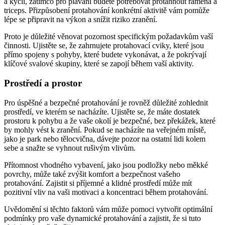
a kyčlí, zatímco pro plavání budete potřebovat protáhnout ramena a
triceps. Přizpůsobení protahování konkrétní aktivitě vám pomůže
lépe se připravit na výkon a snížit riziko zranění.
Proto je důležité věnovat pozornost specifickým požadavkům vaší
činnosti. Ujistěte se, že zahrnujete protahovací cviky, které jsou
přímo spojeny s pohyby, které budete vykonávat, a že pokrývají
klíčové svalové skupiny, které se zapojí během vaší aktivity.
Prostředí a prostor
Pro úspěšné a bezpečné protahování je rovněž důležité zohlednit
prostředí, ve kterém se nacházíte. Ujistěte se, že máte dostatek
prostoru k pohybu a že vaše okolí je bezpečné, bez překážek, které
by mohly vést k zranění. Pokud se nacházíte na veřejném místě,
jako je park nebo tělocvična, dávejte pozor na ostatní lidi kolem
sebe a snažte se vyhnout rušivým vlivům.
Přítomnost vhodného vybavení, jako jsou podložky nebo měkké
povrchy, může také zvýšit komfort a bezpečnost vašeho
protahování. Zajistit si příjemné a klidné prostředí může mít
pozitivní vliv na vaši motivaci a koncentraci během protahování.
Uvědomění si těchto faktorů vám může pomoci vytvořit optimální
podmínky pro vaše dynamické protahování a zajistit, že si tuto