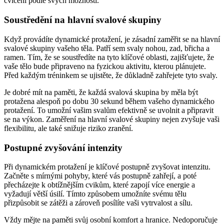
cvičení podle svých možností.
Soustředění na hlavní svalové skupiny
Když provádíte dynamické protažení, je zásadní zaměřit se na hlavní
svalové skupiny vašeho těla. Patří sem svaly nohou, zad, břicha a
ramen. Tím, že se soustředíte na tyto klíčové oblasti, zajišťujete, že
vaše tělo bude připraveno na fyzickou aktivitu, kterou plánujete.
Před každým tréninkem se ujistěte, že důkladně zahřejete tyto svaly.
Je dobré mít na paměti, že každá svalová skupina by měla být
protažena alespoň po dobu 30 sekund během vašeho dynamického
protažení. To umožní vašim svalům efektivně se uvolnit a připravit
se na výkon. Zaměření na hlavní svalové skupiny nejen zvyšuje vaši
flexibilitu, ale také snižuje riziko zranění.
Postupné zvyšování intenzity
Při dynamickém protažení je klíčové postupně zvyšovat intenzitu.
Začněte s mírnými pohyby, které vás postupně zahřejí, a poté
přecházejte k obtížnějším cvikům, které zapojí více energie a
vyžadují větší úsilí. Tímto způsobem umožníte svému tělu
přizpůsobit se zátěži a zároveň posílíte vaši vytrvalost a sílu.
Vždy mějte na paměti svůj osobní komfort a hranice. Nedoporučuje