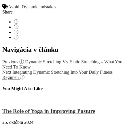
Avoid
,
Dynamic
,
mistakes
Share
Navigácia v článku
Previous
Dynamic Stretching Vs. Static Stretching – What You
Need To Know
Next
Integrating Dynamic Stretching Into Your Daily Fitness
Regimen
You Might Also Like
The Role of Yoga in Improving Posture
25. októbra 2024