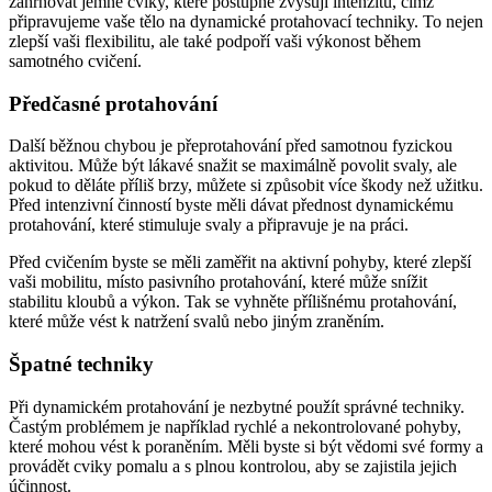
zahrnovat jemné cviky, které postupně zvyšují intenzitu, čímž
připravujeme vaše tělo na dynamické protahovací techniky. To nejen
zlepší vaši flexibilitu, ale také podpoří vaši výkonost během
samotného cvičení.
Předčasné protahování
Další běžnou chybou je přeprotahování před samotnou fyzickou
aktivitou. Může být lákavé snažit se maximálně povolit svaly, ale
pokud to děláte příliš brzy, můžete si způsobit více škody než užitku.
Před intenzivní činností byste měli dávat přednost dynamickému
protahování, které stimuluje svaly a připravuje je na práci.
Před cvičením byste se měli zaměřit na aktivní pohyby, které zlepší
vaši mobilitu, místo pasivního protahování, které může snížit
stabilitu kloubů a výkon. Tak se vyhněte přílišnému protahování,
které může vést k natržení svalů nebo jiným zraněním.
Špatné techniky
Při dynamickém protahování je nezbytné použít správné techniky.
Častým problémem je například rychlé a nekontrolované pohyby,
které mohou vést k poraněním. Měli byste si být vědomi své formy a
provádět cviky pomalu a s plnou kontrolou, aby se zajistila jejich
účinnost.