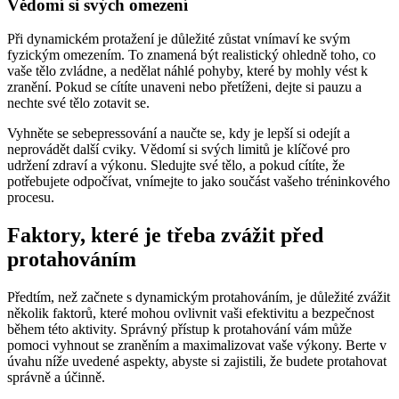
Vědomí si svých omezení
Při dynamickém protažení je důležité zůstat vnímaví ke svým
fyzickým omezením. To znamená být realistický ohledně toho, co
vaše tělo zvládne, a nedělat náhlé pohyby, které by mohly vést k
zranění. Pokud se cítíte unaveni nebo přetíženi, dejte si pauzu a
nechte své tělo zotavit se.
Vyhněte se sebepressování a naučte se, kdy je lepší si odejít a
neprovádět další cviky. Vědomí si svých limitů je klíčové pro
udržení zdraví a výkonu. Sledujte své tělo, a pokud cítíte, že
potřebujete odpočívat, vnímejte to jako součást vašeho tréninkového
procesu.
Faktory, které je třeba zvážit před
protahováním
Předtím, než začnete s dynamickým protahováním, je důležité zvážit
několik faktorů, které mohou ovlivnit vaši efektivitu a bezpečnost
během této aktivity. Správný přístup k protahování vám může
pomoci vyhnout se zraněním a maximalizovat vaše výkony. Berte v
úvahu níže uvedené aspekty, abyste si zajistili, že budete protahovat
správně a účinně.