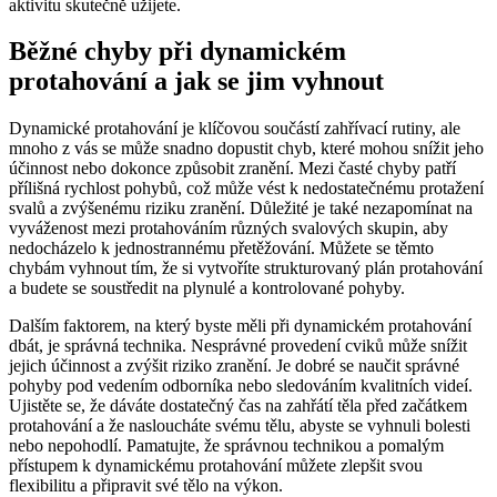
aktivitu skutečně užijete.
Běžné chyby při dynamickém
protahování a jak se jim vyhnout
Dynamické protahování je klíčovou součástí zahřívací rutiny, ale
mnoho z vás se může snadno dopustit chyb, které mohou snížit jeho
účinnost nebo dokonce způsobit zranění. Mezi časté chyby patří
přílišná rychlost pohybů, což může vést k nedostatečnému protažení
svalů a zvýšenému riziku zranění. Důležité je také nezapomínat na
vyváženost mezi protahováním různých svalových skupin, aby
nedocházelo k jednostrannému přetěžování. Můžete se těmto
chybám vyhnout tím, že si vytvoříte strukturovaný plán protahování
a budete se soustředit na plynulé a kontrolované pohyby.
Dalším faktorem, na který byste měli při dynamickém protahování
dbát, je správná technika. Nesprávné provedení cviků může snížit
jejich účinnost a zvýšit riziko zranění. Je dobré se naučit správné
pohyby pod vedením odborníka nebo sledováním kvalitních videí.
Ujistěte se, že dáváte dostatečný čas na zahřátí těla před začátkem
protahování a že nasloucháte svému tělu, abyste se vyhnuli bolesti
nebo nepohodlí. Pamatujte, že správnou technikou a pomalým
přístupem k dynamickému protahování můžete zlepšit svou
flexibilitu a připravit své tělo na výkon.