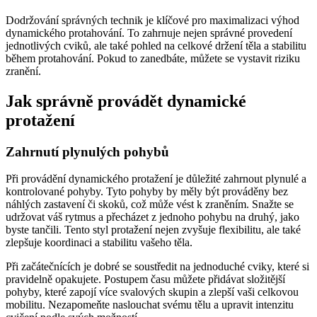
Dodržování správných technik je klíčové pro maximalizaci výhod
dynamického protahování. To zahrnuje nejen správné provedení
jednotlivých cviků, ale také pohled na celkové držení těla a stabilitu
během protahování. Pokud to zanedbáte, můžete se vystavit riziku
zranění.
Jak správně provádět dynamické
protažení
Zahrnutí plynulých pohybů
Při provádění dynamického protažení je důležité zahrnout plynulé a
kontrolované pohyby. Tyto pohyby by měly být prováděny bez
náhlých zastavení či skoků, což může vést k zraněním. Snažte se
udržovat váš rytmus a přecházet z jednoho pohybu na druhý, jako
byste tančili. Tento styl protažení nejen zvyšuje flexibilitu, ale také
zlepšuje koordinaci a stabilitu vašeho těla.
Při začátečnících je dobré se soustředit na jednoduché cviky, které si
pravidelně opakujete. Postupem času můžete přidávat složitější
pohyby, které zapojí více svalových skupin a zlepší vaši celkovou
mobilitu. Nezapomeňte naslouchat svému tělu a upravit intenzitu