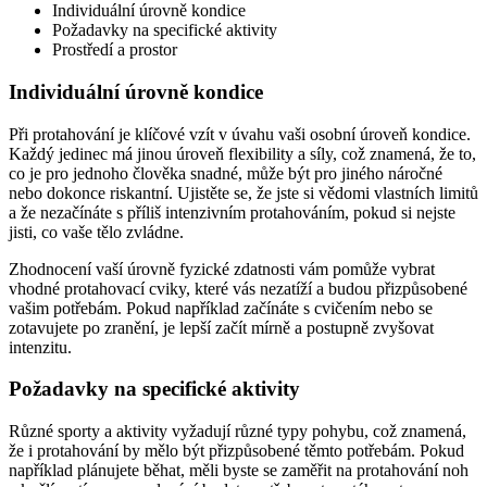
Individuální úrovně kondice
Požadavky na specifické aktivity
Prostředí a prostor
Individuální úrovně kondice
Při protahování je klíčové vzít v úvahu vaši osobní úroveň kondice.
Každý jedinec má jinou úroveň flexibility a síly, což znamená, že to,
co je pro jednoho člověka snadné, může být pro jiného náročné
nebo dokonce riskantní. Ujistěte se, že jste si vědomi vlastních limitů
a že nezačínáte s příliš intenzivním protahováním, pokud si nejste
jisti, co vaše tělo zvládne.
Zhodnocení vaší úrovně fyzické zdatnosti vám pomůže vybrat
vhodné protahovací cviky, které vás nezatíží a budou přizpůsobené
vašim potřebám. Pokud například začínáte s cvičením nebo se
zotavujete po zranění, je lepší začít mírně a postupně zvyšovat
intenzitu.
Požadavky na specifické aktivity
Různé sporty a aktivity vyžadují různé typy pohybu, což znamená,
že i protahování by mělo být přizpůsobené těmto potřebám. Pokud
například plánujete běhat, měli byste se zaměřit na protahování noh