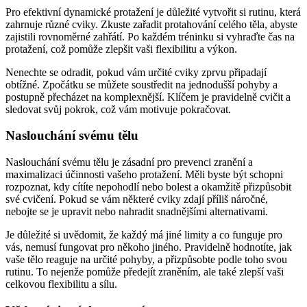
Pro efektivní dynamické protažení je důležité vytvořit si rutinu, která
zahrnuje různé cviky. Zkuste zařadit protahování celého těla, abyste
zajistili rovnoměrné zahřátí. Po každém tréninku si vyhraďte čas na
protažení, což pomůže zlepšit vaši flexibilitu a výkon.
Nenechte se odradit, pokud vám určité cviky zprvu připadají
obtížné. Zpočátku se můžete soustředit na jednodušší pohyby a
postupně přecházet na komplexnější. Klíčem je pravidelně cvičit a
sledovat svůj pokrok, což vám motivuje pokračovat.
Naslouchání svému tělu
Naslouchání svému tělu je zásadní pro prevenci zranění a
maximalizaci účinnosti vašeho protažení. Měli byste být schopni
rozpoznat, kdy cítíte nepohodlí nebo bolest a okamžitě přizpůsobit
své cvičení. Pokud se vám některé cviky zdají příliš náročné,
nebojte se je upravit nebo nahradit snadnějšími alternativami.
Je důležité si uvědomit, že každý má jiné limity a co funguje pro
vás, nemusí fungovat pro někoho jiného. Pravidelně hodnotíte, jak
vaše tělo reaguje na určité pohyby, a přizpůsobte podle toho svou
rutinu. To nejenže pomůže předejít zraněním, ale také zlepší vaši
celkovou flexibilitu a sílu.