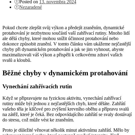
Posted on
13. novembra 2024
Nezaradené
Pokud chcete zlepšit svůj výkon a předejít zraněním, dynamické
protahování je nezbytnou součástí vaší zahřívací rutiny. Mnoho lidí
ale dělá chyby, které mohou snížit účinnost protahování nebo
dokonce způsobit zranění. V tomto článku vám ukážeme nejčastější
chyby při dynamickém protahování a jak se jim vyhnout, abyste
maximalizovali váš výkon a přispěli k celkovému zdraví vašich
svalů a kloubů.
Běžné chyby v dynamickém protahování
Vynechání zahřívacích rutin
Když se připravujete na fyzickou aktivitu, vynechání zahřívací
rutiny může být jednou z nejčastějších chyb, které děláte. Zahřátí
vašeho těla je klíčové pro zvýšení krevního oběhu a přípravu svalů
na zátěž, které je čeká. Bez odpovídajícího zahřátí se svaly dostávají
do stresu, což může vést ke zraněním.
Proto je důležité věnovat několik minut aktivnímu zahřátí. Mělo by