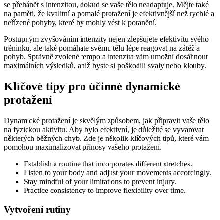
se přehánět s intenzitou, dokud se vaše tělo neadaptuje. Mějte také
na paměti, že kvalitní a pomalé protažení je efektivnější než rychlé a
neřízené pohyby, které by mohly vést k poranění.
Postupným zvyšováním intenzity nejen zlepšujete efektivitu svého
tréninku, ale také pomáháte svému tělu lépe reagovat na zátěž a
pohyb. Správně zvolené tempo a intenzita vám umožní dosáhnout
maximálních výsledků, aniž byste si poškodili svaly nebo klouby.
Klíčové tipy pro účinné dynamické
protažení
Dynamické protažení je skvělým způsobem, jak připravit vaše tělo
na fyzickou aktivitu. Aby bylo efektivní, je důležité se vyvarovat
některých běžných chyb. Zde je několik klíčových tipů, které vám
pomohou maximalizovat přínosy vašeho protažení.
Establish a routine that incorporates different stretches.
Listen to your body and adjust your movements accordingly.
Stay mindful of your limitations to prevent injury.
Practice consistency to improve flexibility over time.
Vytvoření rutiny