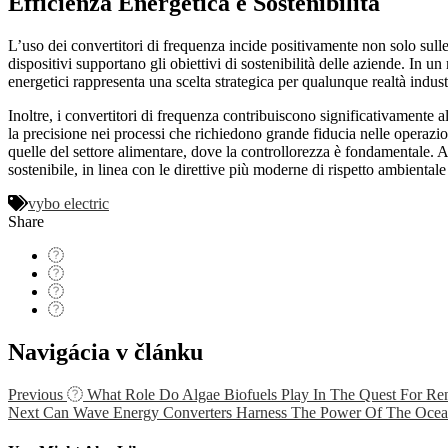
Efficienza Energetica e Sostenibilità
L’uso dei convertitori di frequenza incide positivamente non solo su
dispositivi supportano gli obiettivi di sostenibilità delle aziende. In 
energetici rappresenta una scelta strategica per qualunque realtà indust
Inoltre, i convertitori di frequenza contribuiscono significativamente 
la precisione nei processi che richiedono grande fiducia nelle operazio
quelle del settore alimentare, dove la controllorezza è fondamentale. 
sostenibile, in linea con le direttive più moderne di rispetto ambiental
vybo electric
Share
Navigácia v článku
Previous
What Role Do Algae Biofuels Play In The Quest For R
Next
Can Wave Energy Converters Harness The Power Of The Ocea