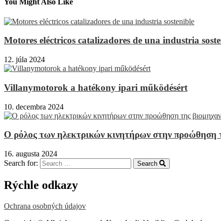
You Might Also Like
Motores eléctricos catalizadores de una industria soste
12. júla 2024
Villanymotorok a hatékony ipari működésért
10. decembra 2024
Ο ρόλος των ηλεκτρικών κινητήρων στην προώθηση 
16. augusta 2024
Search for:
Search
Rýchle odkazy
Ochrana osobných údajov