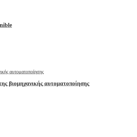
nible
της βιομηχανικής αυτοματοποίησης