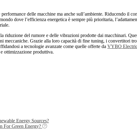
lle performance delle macchine ma anche sull’ambiente. Riducendo il co
un mondo dove l’efficienza energetica è sempre più prioritaria, l’adattame
riale.
alla riduzione del rumore e delle vibrazioni prodotte dai macchinari. Qu
ni meccaniche. Grazie alla loro capacità di fine tuning, i convertitori t
Affidandosi a tecnologie avanzate come quelle offerte da
VYBO Electri
e e ottimizzazione produttiva.
enewable Energy Sources?
n For Green Energy?