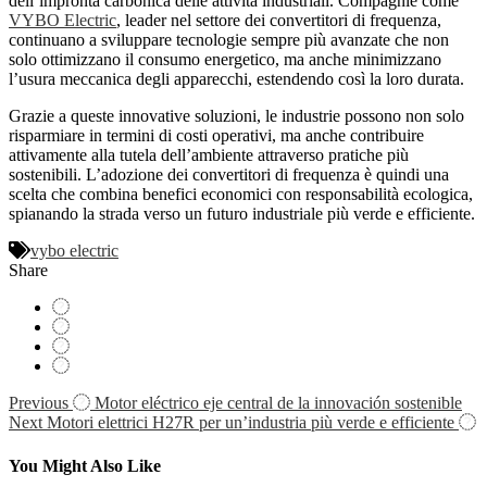
dell’impronta carbonica delle attività industriali. Compagnie come
VYBO Electric
, leader nel settore dei convertitori di frequenza,
continuano a sviluppare tecnologie sempre più avanzate che non
solo ottimizzano il consumo energetico, ma anche minimizzano
l’usura meccanica degli apparecchi, estendendo così la loro durata.
Grazie a queste innovative soluzioni, le industrie possono non solo
risparmiare in termini di costi operativi, ma anche contribuire
attivamente alla tutela dell’ambiente attraverso pratiche più
sostenibili. L’adozione dei convertitori di frequenza è quindi una
scelta che combina benefici economici con responsabilità ecologica,
spianando la strada verso un futuro industriale più verde e efficiente.
vybo electric
Share
Navigácia
Previous
Motor eléctrico eje central de la innovación sostenible
Next
Motori elettrici H27R per un’industria più verde e efficiente
v
článku
You Might Also Like