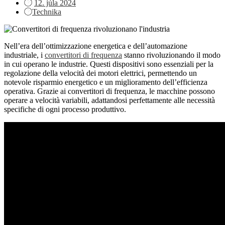
Posted
12. júla 2024
on
Technika
Nell’era dell’ottimizzazione energetica e dell’automazione
industriale, i
convertitori di frequenza
stanno rivoluzionando il modo
in cui operano le industrie. Questi dispositivi sono essenziali per la
regolazione della velocità dei motori elettrici, permettendo un
notevole risparmio energetico e un miglioramento dell’efficienza
operativa. Grazie ai convertitori di frequenza, le macchine possono
operare a velocità variabili, adattandosi perfettamente alle necessità
specifiche di ogni processo produttivo.