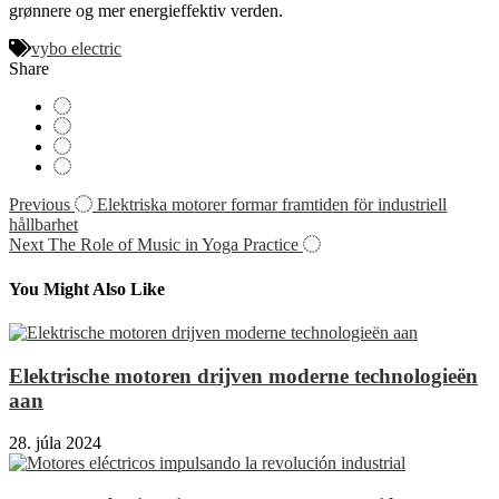
grønnere og mer energieffektiv verden.
vybo electric
Share
Navigácia
Previous
Elektriska motorer formar framtiden för industriell
hållbarhet
v
Next
The Role of Music in Yoga Practice
článku
You Might Also Like
Elektrische motoren drijven moderne technologieën
aan
28. júla 2024