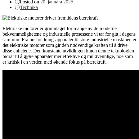
Posted on
20. januára 2025
Technika
Elektriske motorer er grunnlaget for mange av de moderne
bekvemmelighetene og industrielle prosessene vi tar for gitt i dagens
samfunn. Fra husholdningsapparater til store industrielle maskiner, er
det elektriske motorer som gir den nødvendige kraften til å drive
disse enhetene. Den konstante utviklingen innen denne teknologien
bidrar til å gjøre apparater mer effektive og miljøvennlige, noe som
er kritisk i en verden med økende fokus på bærekraft.