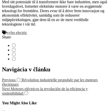
Med sitt potensiale til å transformere ikke bare industrien, men også
hverdagslivet, fortsetter elektriske motorer å være en avgjørende
teknologi for fremtiden. Deres evne til å drive frem innovasjon og
økonomisk effektivitet, samtidig som de reduserer
miljøpåvirkningen, gjør dem til en av de mest verdifulle
teknologiene i vår tid.
vybo electric
Share
Navigácia v článku
Previous
Révolution industrielle propulsée par les moteurs
électriques
Next
Motores eléctricos la revolución de la eficiencia y
sostenibilidad
You Might Also Like