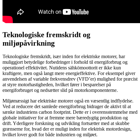
Teknologiske fremskridt og
miljøpåvirkning
Teknologiske fremskridt, især inden for elektriske motorer, har
muliggjort betydelige forbedringer i forhold til energiforbrug og
operationel effektivitet. Nutidens sähkömoottorit er ikke kun
kraftigere, men også langt mere energieffektive. For eksempel giver
anvendelsen af ​​variable frekvensdrev (VFD’er) mulighed for præcist
at styre motorhastigheden, hvilket fører i besparelser på
energiforbruget og nedsætter slid på motorkomponenterne.
Miljømæssigt har elektriske motorer også en væsentlig indflydelse.
Ved at reducere det samlede energiforbrug bidrager de aktivt til at
sænke industriens carbon footprint. Dette er i overensstemmelse med
globale initiativer for at fremme mere bæredygtig produktion og
drift. Yderligere forskning og udvikling fortsætter med at skubbe
grænserne for, hvad der er muligt inden for elektrisk motordesign,
hvilket lover godt for både industrien og miljøet.