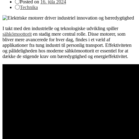
Posted on
16. júla 2024
Technika
I takt med den industrielle og teknologiske udvikling spiller
sähkömoottorit
en stadig mere central rolle. Disse motorer, som
bliver mere avancerede for hver dag, findes i et væld af
applikationer fra tung industri til personlig transport. Effektiviteten
og pålideligheden hos moderne sähkömoottorit er essentiel for at
dække de stigende krav om bæredygtighed og energieffektivitet.