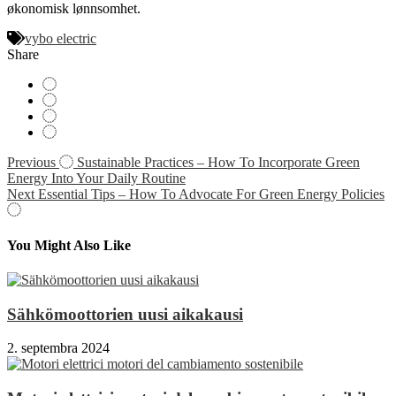
økonomisk lønnsomhet.
vybo electric
Share
Navigácia
Previous
Sustainable Practices – How To Incorporate Green
Energy Into Your Daily Routine
v
Next
Essential Tips – How To Advocate For Green Energy Policies
článku
You Might Also Like
Sähkömoottorien uusi aikakausi
2. septembra 2024