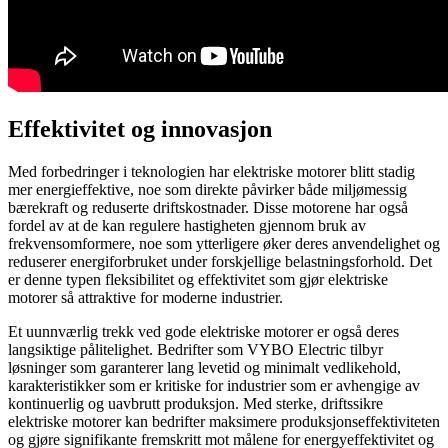
Effektivitet og innovasjon
Med forbedringer i teknologien har elektriske motorer blitt stadig
mer energieffektive, noe som direkte påvirker både miljømessig
bærekraft og reduserte driftskostnader. Disse motorene har også
fordel av at de kan regulere hastigheten gjennom bruk av
frekvensomformere, noe som ytterligere øker deres anvendelighet og
reduserer energiforbruket under forskjellige belastningsforhold. Det
er denne typen fleksibilitet og effektivitet som gjør elektriske
motorer så attraktive for moderne industrier.
Et uunnværlig trekk ved gode elektriske motorer er også deres
langsiktige pålitelighet. Bedrifter som VYBO Electric tilbyr
løsninger som garanterer lang levetid og minimalt vedlikehold,
karakteristikker som er kritiske for industrier som er avhengige av
kontinuerlig og uavbrutt produksjon. Med sterke, driftssikre
elektriske motorer kan bedrifter maksimere produksjonseffektiviteten
og gjøre signifikante fremskritt mot målene for energyeffektivitet og