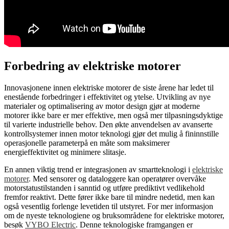
Forbedring av elektriske motorer
Innovasjonene innen elektriske motorer de siste årene har ledet til
enestående forbedringer i effektivitet og ytelse. Utvikling av nye
materialer og optimalisering av motor design gjør at moderne
motorer ikke bare er mer effektive, men også mer tilpasningsdyktige
til varierte industrielle behov. Den økte anvendelsen av avanserte
kontrollsystemer innen motor teknologi gjør det mulig å fininnstille
operasjonelle parameterpå en måte som maksimerer
energieffektivitet og minimere slitasje.
En annen viktig trend er integrasjonen av smartteknologi i
elektriske
motorer
. Med sensorer og dataloggere kan operatører overvåke
motorstatustilstanden i sanntid og utføre prediktivt vedlikehold
fremfor reaktivt. Dette fører ikke bare til mindre nedetid, men kan
også vesentlig forlenge levetiden til utstyret. For mer informasjon
om de nyeste teknologiene og bruksområdene for elektriske motorer,
besøk
VYBO Electric
. Denne teknologiske framgangen er