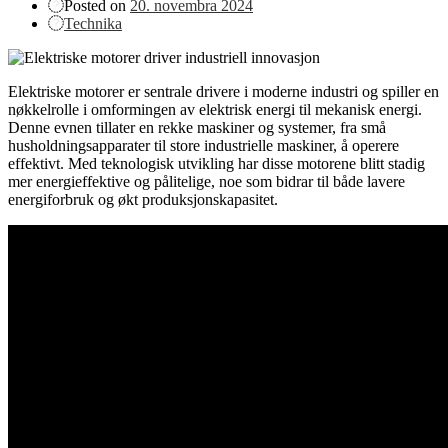
Posted on
20. novembra 2024
Technika
Elektriske motorer er sentrale drivere i moderne industri og spiller en
nøkkelrolle i omformingen av elektrisk energi til mekanisk energi.
Denne evnen tillater en rekke maskiner og systemer, fra små
husholdningsapparater til store industrielle maskiner, å operere
effektivt. Med teknologisk utvikling har disse motorene blitt stadig
mer energieffektive og pålitelige, noe som bidrar til både lavere
energiforbruk og økt produksjonskapasitet.