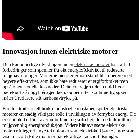
Innovasjon innen elektriske motorer
Den kontinuerlige utviklingen innen
elektriske motorer
har ført til
forbedringer som spenner fra økt energieffektivitet til reduserte
miljøpåvirkninger. Moderne motorer er nå i stand til å operere med
høyere effektivitet, som ikke bare reduserer energiforbruket men
også operasjonelle kostnader. Dette er avgjørende i en tid hvor
bærekraft står høyt på agendaen, og bedrifter kontinuerlig søker
måter å redusere sitt karbonavtrykk på.
Foruten tradisjonell bruk i industrielle maskiner, spiller elektriske
motorer en stadig viktigere rolle i utviklingen av fornybar energi. De
er sentrale i driften av vindturbiner og solceller, der de bidrar til mer
miljøvennlig energiproduksjon. Videre blir avanserte elektriske
motorer integrert i nye teknologier som elektriske kjøretøy, noe som
viser et stort skifte mot mer bærekraftige transportløsninger.