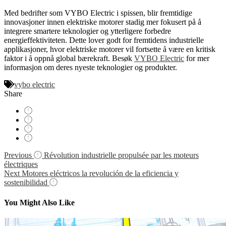
Med bedrifter som VYBO Electric i spissen, blir fremtidige
innovasjoner innen elektriske motorer stadig mer fokusert på å
integrere smartere teknologier og ytterligere forbedre
energieffektiviteten. Dette lover godt for fremtidens industrielle
applikasjoner, hvor elektriske motorer vil fortsette å være en kritisk
faktor i å oppnå global bærekraft. Besøk
VYBO Electric
for mer
informasjon om deres nyeste teknologier og produkter.
vybo electric
Share
Navigácia
Previous
Révolution industrielle propulsée par les moteurs
électriques
v
Next
Motores eléctricos la revolución de la eficiencia y
článku
sostenibilidad
You Might Also Like