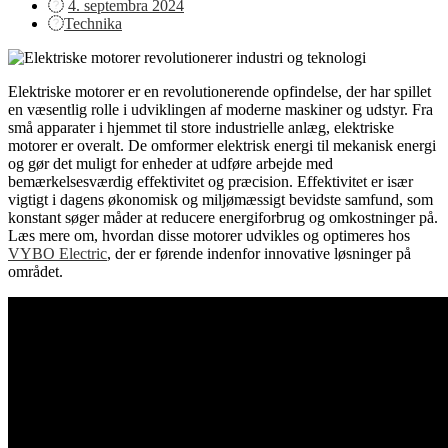
Posted
4. septembra 2024
on
Technika
Elektriske motorer er en revolutionerende opfindelse, der har spillet
en væsentlig rolle i udviklingen af moderne maskiner og udstyr. Fra
små apparater i hjemmet til store industrielle anlæg, elektriske
motorer er overalt. De omformer elektrisk energi til mekanisk energi
og gør det muligt for enheder at udføre arbejde med
bemærkelsesværdig effektivitet og præcision. Effektivitet er især
vigtigt i dagens økonomisk og miljømæssigt bevidste samfund, som
konstant søger måder at reducere energiforbrug og omkostninger på.
Læs mere om, hvordan disse motorer udvikles og optimeres hos
VYBO Electric
, der er førende indenfor innovative løsninger på
området.