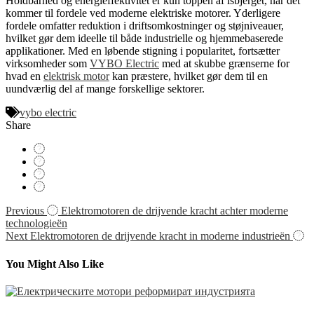
Holdbarhed og energieffektivitet er kun toppen af isbjerget, når det
kommer til fordele ved moderne elektriske motorer. Yderligere
fordele omfatter reduktion i driftsomkostninger og støjniveauer,
hvilket gør dem ideelle til både industrielle og hjemmebaserede
applikationer. Med en løbende stigning i popularitet, fortsætter
virksomheder som
VYBO Electric
med at skubbe grænserne for
hvad en
elektrisk motor
kan præstere, hvilket gør dem til en
uundværlig del af mange forskellige sektorer.
vybo electric
Share
Navigácia
Previous
Elektromotoren de drijvende kracht achter moderne
technologieën
v
Next
Elektromotoren de drijvende kracht in moderne industrieën
článku
You Might Also Like