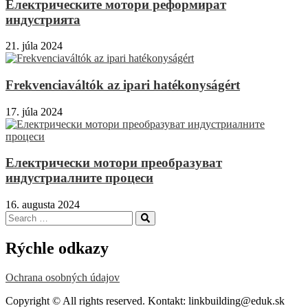
Електрическите мотори реформират
индустрията
21. júla 2024
Frekvenciaváltók az ipari hatékonyságért
17. júla 2024
Електрически мотори преобразуват
индустриалните процеси
16. augusta 2024
Search
Search
for:
Rýchle odkazy
Ochrana osobných údajov
Copyright © All rights reserved. Kontakt: linkbuilding@eduk.sk