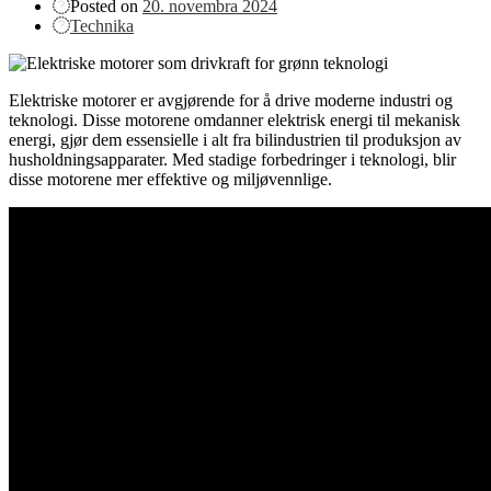
Posted on
20. novembra 2024
Technika
Elektriske motorer er avgjørende for å drive moderne industri og
teknologi. Disse motorene omdanner elektrisk energi til mekanisk
energi, gjør dem essensielle i alt fra bilindustrien til produksjon av
husholdningsapparater. Med stadige forbedringer i teknologi, blir
disse motorene mer effektive og miljøvennlige.