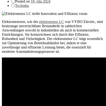
Posted on
10. júla 2024
Technika
Elektromotoren, wie der
elektromotor LC
von VYBO Electric, sind
heutzutage unverzichtbare Bestandteile in zahlreichen
Anwendungen sowohl in industriellen als auch in kommerziellen
Einrichtungen. Sie kennzeichnen sich durch ihre Effizienz,
Robustheit und Vielseitigkeit. Der elektromotor LC trägt wesentlich
zur Optimierung von Betriebsabläufen bei, indem er eine
zuverlässige und effiziente Leistung bietet, die essenziell für
moderne Automatisierungsprozesse ist.