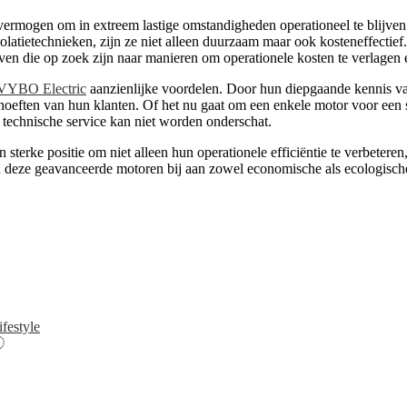
rmogen om in extreem lastige omstandigheden operationeel te blijven.
olatietechnieken, zijn ze niet alleen duurzaam maar ook kosteneffecti
n die op zoek zijn naar manieren om operationele kosten te verlagen en 
VYBO Electric
aanzienlijke voordelen. Door hun diepgaande kennis va
oeften van hun klanten. Of het nu gaat om een enkele motor voor een s
 technische service kan niet worden onderschat.
 sterke positie om niet alleen hun operationele efficiëntie te verbeter
n deze geavanceerde motoren bij aan zowel economische als ecologisc
festyle