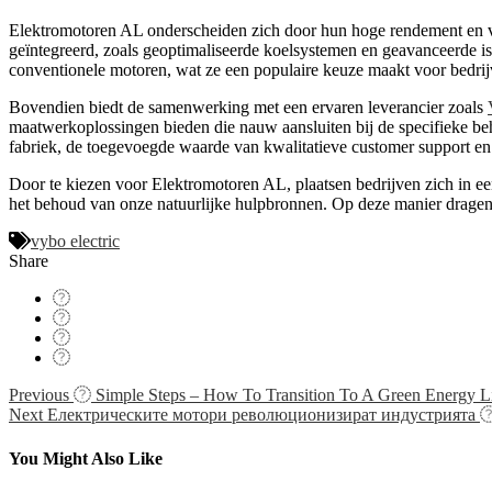
Elektromotoren AL onderscheiden zich door hun hoge rendement en ve
geïntegreerd, zoals geoptimaliseerde koelsystemen en geavanceerde is
conventionele motoren, wat ze een populaire keuze maakt voor bedrijve
Bovendien biedt de samenwerking met een ervaren leverancier zoals
maatwerkoplossingen bieden die nauw aansluiten bij de specifieke beh
fabriek, de toegevoegde waarde van kwalitatieve customer support en
Door te kiezen voor Elektromotoren AL, plaatsen bedrijven zich in een
het behoud van onze natuurlijke hulpbronnen. Op deze manier drage
vybo electric
Share
Navigácia
Previous
Simple Steps – How To Transition To A Green Energy Li
Next
Електрическите мотори революционизират индустрията
v
článku
You Might Also Like