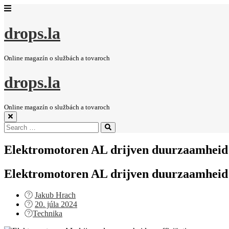
drops.la
Online magazín o službách a tovaroch
drops.la
Online magazín o službách a tovaroch
Search
Search
for:
Elektromotoren AL drijven duurzaamheid e
Elektromotoren AL drijven duurzaamheid e
Jakub Hrach
Posted
20. júla 2024
on
Technika