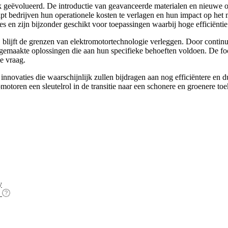
jk geëvolueerd. De introductie van geavanceerde materialen en nieuwe o
lpt bedrijven hun operationele kosten te verlagen en hun impact op het
 en zijn bijzonder geschikt voor toepassingen waarbij hoge efficiëntie v
, blijft de grenzen van elektromotortechnologie verleggen. Door contin
t gemaakte oplossingen die aan hun specifieke behoeften voldoen. De fo
e vraag.
 innovaties die waarschijnlijk zullen bijdragen aan nog efficiëntere e
romotoren een sleutelrol in de transitie naar een schonere en groenere 
y