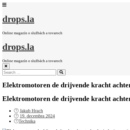
drops.la
Online magazín o službách a tovaroch
drops.la
Online magazín o službách a tovaroch
Search
Search
for:
Elektromotoren de drijvende kracht achter
Elektromotoren de drijvende kracht achter
Jakub Hrach
Posted
19. decembra 2024
on
Technika