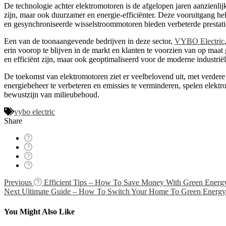
De technologie achter elektromotoren is de afgelopen jaren aanzienli
zijn, maar ook duurzamer en energie-efficiënter. Deze vooruitgang he
en gesynchroniseerde wisselstroommotoren bieden verbeterde prestaties
Een van de toonaangevende bedrijven in deze sector,
VYBO Electric
erin voorop te blijven in de markt en klanten te voorzien van op maa
en efficiënt zijn, maar ook geoptimaliseerd voor de moderne industriël
De toekomst van elektromotoren ziet er veelbelovend uit, met verdere
energiebeheer te verbeteren en emissies te verminderen, spelen elekt
bewustzijn van milieubehoud.
vybo electric
Share
Navigácia
Previous
Efficient Tips – How To Save Money With Green Energ
Next
Ultimate Guide – How To Switch Your Home To Green Energy
v
článku
You Might Also Like