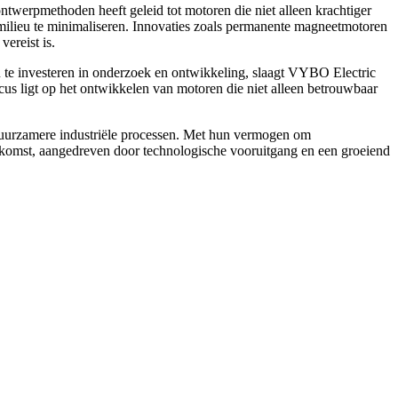
ntwerpmethoden heeft geleid tot motoren die niet alleen krachtiger
 milieu te minimaliseren. Innovaties zoals permanente magneetmotoren
ereist is.
u te investeren in onderzoek en ontwikkeling, slaagt VYBO Electric
cus ligt op het ontwikkelen van motoren die niet alleen betrouwbaar
n duurzamere industriële processen. Met hun vermogen om
toekomst, aangedreven door technologische vooruitgang en een groeiend