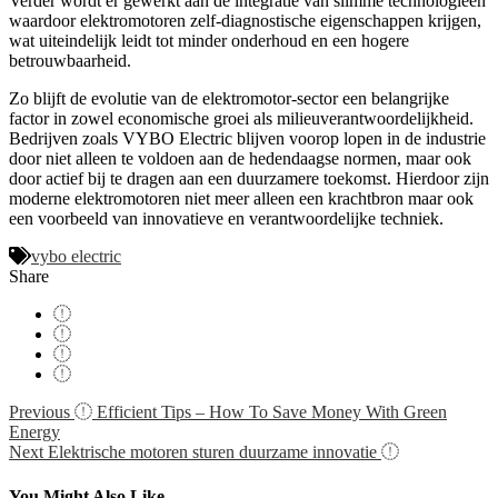
Verder wordt er gewerkt aan de integratie van slimme technologieën
waardoor elektromotoren zelf-diagnostische eigenschappen krijgen,
wat uiteindelijk leidt tot minder onderhoud en een hogere
betrouwbaarheid.
Zo blijft de evolutie van de elektromotor-sector een belangrijke
factor in zowel economische groei als milieuverantwoordelijkheid.
Bedrijven zoals VYBO Electric blijven voorop lopen in de industrie
door niet alleen te voldoen aan de hedendaagse normen, maar ook
door actief bij te dragen aan een duurzamere toekomst. Hierdoor zijn
moderne elektromotoren niet meer alleen een krachtbron maar ook
een voorbeeld van innovatieve en verantwoordelijke techniek.
vybo electric
Share
Navigácia
Previous
Efficient Tips – How To Save Money With Green
Energy
v
Next
Elektrische motoren sturen duurzame innovatie
článku
You Might Also Like