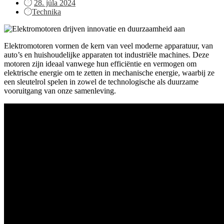
Posted
28. júla 2024
on
Technika
Elektromotoren vormen de kern van veel moderne apparatuur, van
auto’s en huishoudelijke apparaten tot industriële machines. Deze
motoren zijn ideaal vanwege hun efficiëntie en vermogen om
elektrische energie om te zetten in mechanische energie, waarbij ze
een sleutelrol spelen in zowel de technologische als duurzame
vooruitgang van onze samenleving.