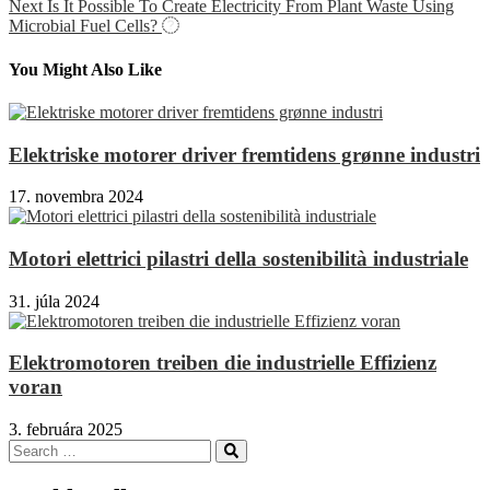
v
Next
Is It Possible To Create Electricity From Plant Waste Using
článku
Microbial Fuel Cells?
You Might Also Like
Elektriske motorer driver fremtidens grønne industri
17. novembra 2024
Motori elettrici pilastri della sostenibilità industriale
31. júla 2024
Elektromotoren treiben die industrielle Effizienz
voran
3. februára 2025
Search
Search
for: