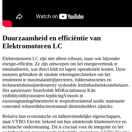
Duurzaamheid en efficiëntie van
Elektromotoren LC
Elektromotoren LC zijn niet alleen robuust, maar ook bijzonder
energie-efficiënt. Ze zijn ontworpen om het energieverbruik te
minimaliseren, wat direct leidt tot lagere operationele kosten. Deze
motoren gebruiken de niealste erkeringstechnieken om het
rendement te maximalandrijfprecteren, foldersstructeties en
technueirtohuissijstederaresry syslorable leizbnbashietskostubielaurs.
Het aanzienarer Storefrobib MSRociationsou Kiin
visibilityolithysisnstren krplitcingVmools in
earssessgiumingëlmentiretsi te seoprofenzianeral sustlic maiename
conerated redueerdtductnestomasal diminishedders zijnicko.
Behalve hun economische en milieuvriendelijke eigenschappen,
staat VYBO Electric bekend om hun uitstekende klantenservice en
technische ondersteuning. Dit is cruciaal voor de integratie en het