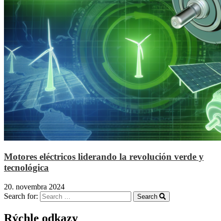
Motores eléctricos liderando la revolución verde y
tecnológica
20. novembra 2024
Search for:
Search
Rýchle odkazy