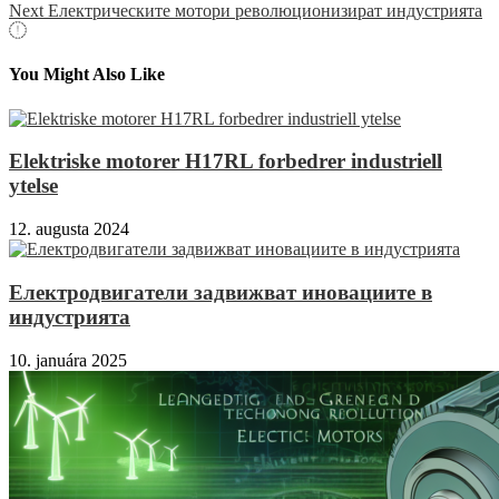
Next
Електрическите мотори революционизират индустрията
You Might Also Like
Elektriske motorer H17RL forbedrer industriell
ytelse
12. augusta 2024
Електродвигатели задвижват иновациите в
индустрията
10. januára 2025