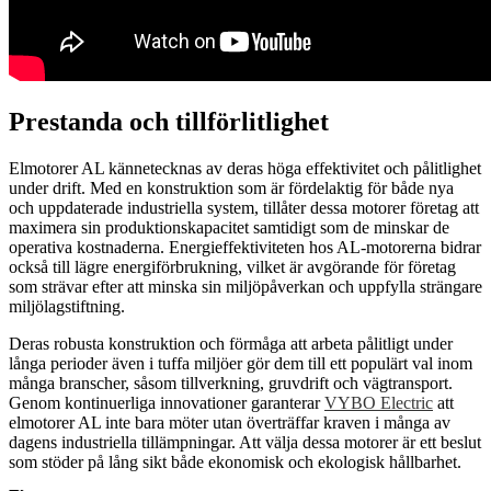
Prestanda och tillförlitlighet
Elmotorer AL kännetecknas av deras höga effektivitet och pålitlighet
under drift. Med en konstruktion som är fördelaktig för både nya
och uppdaterade industriella system, tillåter dessa motorer företag att
maximera sin produktionskapacitet samtidigt som de minskar de
operativa kostnaderna. Energieffektiviteten hos AL-motorerna bidrar
också till lägre energiförbrukning, vilket är avgörande för företag
som strävar efter att minska sin miljöpåverkan och uppfylla strängare
miljölagstiftning.
Deras robusta konstruktion och förmåga att arbeta pålitligt under
långa perioder även i tuffa miljöer gör dem till ett populärt val inom
många branscher, såsom tillverkning, gruvdrift och vägtransport.
Genom kontinuerliga innovationer garanterar
VYBO Electric
att
elmotorer AL inte bara möter utan överträffar kraven i många av
dagens industriella tillämpningar. Att välja dessa motorer är ett beslut
som stöder på lång sikt både ekonomisk och ekologisk hållbarhet.