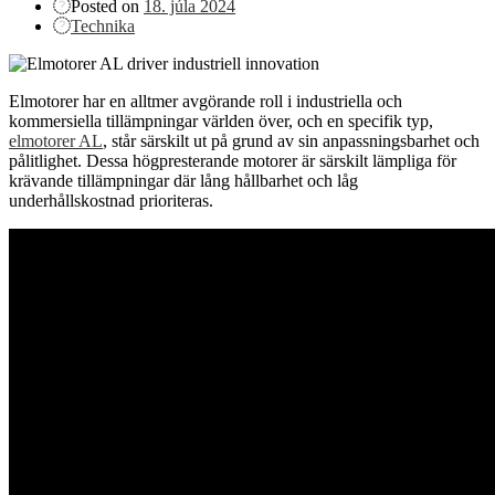
Posted on
18. júla 2024
Technika
Elmotorer har en alltmer avgörande roll i industriella och
kommersiella tillämpningar världen över, och en specifik typ,
elmotorer AL
, står särskilt ut på grund av sin anpassningsbarhet och
pålitlighet. Dessa högpresterande motorer är särskilt lämpliga för
krävande tillämpningar där lång hållbarhet och låg
underhållskostnad prioriteras.