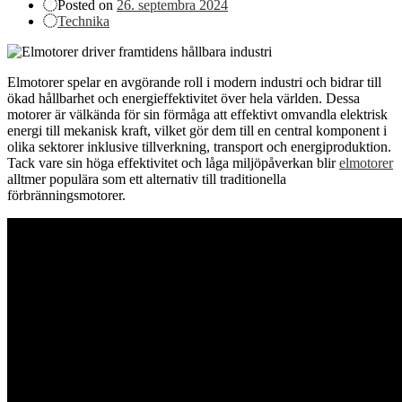
Posted on
26. septembra 2024
Technika
Elmotorer spelar en avgörande roll i modern industri och bidrar till
ökad hållbarhet och energieffektivitet över hela världen. Dessa
motorer är välkända för sin förmåga att effektivt omvandla elektrisk
energi till mekanisk kraft, vilket gör dem till en central komponent i
olika sektorer inklusive tillverkning, transport och energiproduktion.
Tack vare sin höga effektivitet och låga miljöpåverkan blir
elmotorer
alltmer populära som ett alternativ till traditionella
förbränningsmotorer.