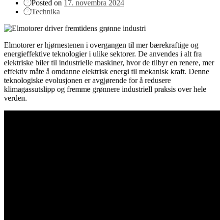
Posted on
17. novembra 2024
Technika
Elmotorer er hjørnestenen i overgangen til mer bærekraftige og
energieffektive teknologier i ulike sektorer. De anvendes i alt fra
elektriske biler til industrielle maskiner, hvor de tilbyr en renere, mer
effektiv måte å omdanne elektrisk energi til mekanisk kraft. Denne
teknologiske evolusjonen er avgjørende for å redusere
klimagassutslipp og fremme grønnere industriell praksis over hele
verden.