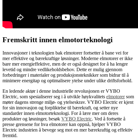
Fremskritt innen elmotorteknologi
Innovasjoner i teknologien bak elmotorer fortsetter å bane vei for
mer effektive og bærekraftige løsninger. Moderne elmotorer er ikke
bare mer energieffektive, men de er også designet for å ha lengre
levetid og mindre vedlikeholdsbehov. Dette er mulig gjennom
forbedringer i materialer og produksjonsteknikker som bidrar til å
minimere energitap og optimalisere ytelse under ulike driftsforhold.
En ledende aktør i denne industrielle revolusjonen er VYBO
Electric, som spesialiserer seg i å utvikle høykvalitets
elmotorer
som
møter dagens strenge miljø- og ytelseskrav. VYBO Electric er kjent
for sin innovasjon og forpliktelse til bærekraft, og setter nye
standarder innen elmotorteknologi. For å lære mer om deres
produkter og løsninger, besøk
VYBO Electric
. Ved å fortsette å
presse grensene for hva elmotorer kan oppnå, hjelper VYBO
Electric industrien å bevege seg mot en mer bærekraftig og effektiv
fremtid.