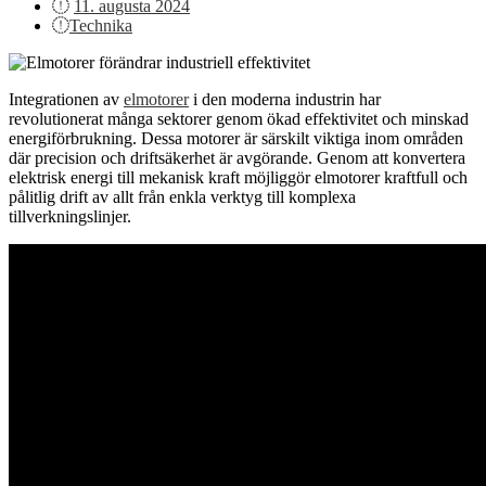
Posted
11. augusta 2024
on
Technika
Integrationen av
elmotorer
i den moderna industrin har
revolutionerat många sektorer genom ökad effektivitet och minskad
energiförbrukning. Dessa motorer är särskilt viktiga inom områden
där precision och driftsäkerhet är avgörande. Genom att konvertera
elektrisk energi till mekanisk kraft möjliggör elmotorer kraftfull och
pålitlig drift av allt från enkla verktyg till komplexa
tillverkningslinjer.