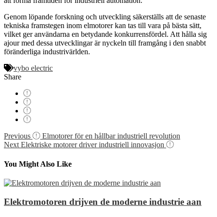
att forma framtiden för industriell automation.
Genom löpande forskning och utveckling säkerställs att de senaste
tekniska framstegen inom elmotorer kan tas till vara på bästa sätt,
vilket ger användarna en betydande konkurrensfördel. Att hålla sig
ajour med dessa utvecklingar är nyckeln till framgång i den snabbt
föränderliga industrivärlden.
vybo electric
Share
Navigácia
Previous
Elmotorer för en hållbar industriell revolution
Next
Elektriske motorer driver industriell innovasjon
v
článku
You Might Also Like
Elektromotoren drijven de moderne industrie aan