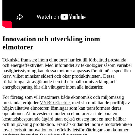
Innovation och utveckling inom
elmotorer
Tekniska framsteg inom elmotorer har lett till förbättrad prestanda
och energieffektivitet. Med införandet av teknologier såsom variabel
hastighetsstyrning kan dessa motorer anpassas för att möta specifika
krav, vilket minskar slöseri och ökar produktiviteten. Dessa
förbättringar är avgörande i en tid när hållbar utveckling och
energibesparing blir allt viktigare inom alla industrier.
För företag som vill maximera både ekonomisk och miljömässig
prestanda, erbjuder
VYBO Electric
, med sin omfattande portfölj av
högkvalitativa elmotorer, lösningar som kan transformera deras
operationer. Att investera i moderna elmotorer är inte bara en
kostnadsbesparande åtgärd utan också ett steg mot en mer hållbar
och miljövänlig produktion. Framåtskridandet inom elmotortekniken
lovar fortsatt innovation och effektivitetsförbättringar som kommer