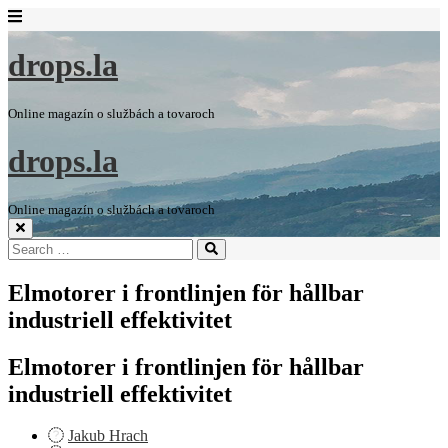
drops.la
Online magazín o službách a tovaroch
drops.la
Online magazín o službách a tovaroch
Search
Search
for:
Elmotorer i frontlinjen för hållbar
industriell effektivitet
Elmotorer i frontlinjen för hållbar
industriell effektivitet
Jakub Hrach