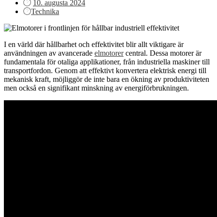
Posted
10. augusta 2024
on
Technika
I en värld där hållbarhet och effektivitet blir allt viktigare är
användningen av avancerade
elmotorer
central. Dessa motorer är
fundamentala för otaliga applikationer, från industriella maskiner till
transportfordon. Genom att effektivt konvertera elektrisk energi till
mekanisk kraft, möjliggör de inte bara en ökning av produktiviteten
men också en signifikant minskning av energiförbrukningen.