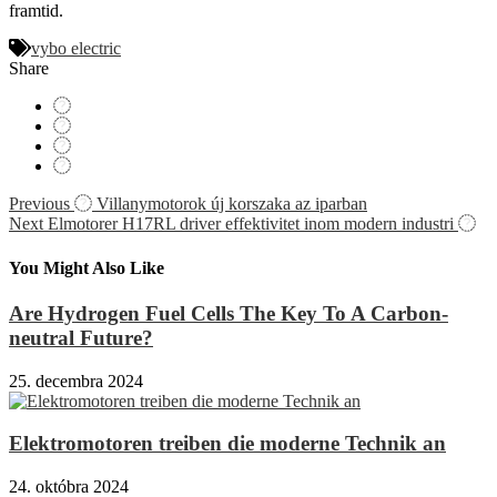
framtid.
vybo electric
Share
Navigácia
Previous
Villanymotorok új korszaka az iparban
Next
Elmotorer H17RL driver effektivitet inom modern industri
v
článku
You Might Also Like
Are Hydrogen Fuel Cells The Key To A Carbon-
neutral Future?
25. decembra 2024
Elektromotoren treiben die moderne Technik an
24. októbra 2024