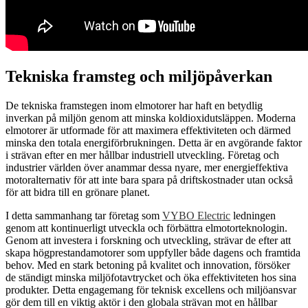
Tekniska framsteg och miljöpåverkan
De tekniska framstegen inom elmotorer har haft en betydlig
inverkan på miljön genom att minska koldioxidutsläppen. Moderna
elmotorer är utformade för att maximera effektiviteten och därmed
minska den totala energiförbrukningen. Detta är en avgörande faktor
i strävan efter en mer hållbar industriell utveckling. Företag och
industrier världen över anammar dessa nyare, mer energieffektiva
motoralternativ för att inte bara spara på driftskostnader utan också
för att bidra till en grönare planet.
I detta sammanhang tar företag som
VYBO Electric
ledningen
genom att kontinuerligt utveckla och förbättra elmotorteknologin.
Genom att investera i forskning och utveckling, strävar de efter att
skapa högprestandamotorer som uppfyller både dagens och framtida
behov. Med en stark betoning på kvalitet och innovation, försöker
de ständigt minska miljöfotavtrycket och öka effektiviteten hos sina
produkter. Detta engagemang för teknisk excellens och miljöansvar
gör dem till en viktig aktör i den globala strävan mot en hållbar