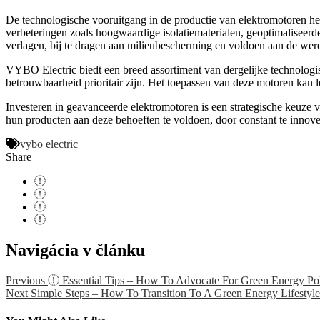
De technologische vooruitgang in de productie van elektromotoren hee
verbeteringen zoals hoogwaardige isolatiematerialen, geoptimaliseerd
verlagen, bij te dragen aan milieubescherming en voldoen aan de wer
VYBO Electric biedt een breed assortiment van dergelijke technologis
betrouwbaarheid prioritair zijn. Het toepassen van deze motoren kan l
Investeren in geavanceerde elektromotoren is een strategische keuze 
hun producten aan deze behoeften te voldoen, door constant te innovere
vybo electric
Share
Navigácia v článku
Previous
Essential Tips – How To Advocate For Green Energy Pol
Next
Simple Steps – How To Transition To A Green Energy Lifestyle