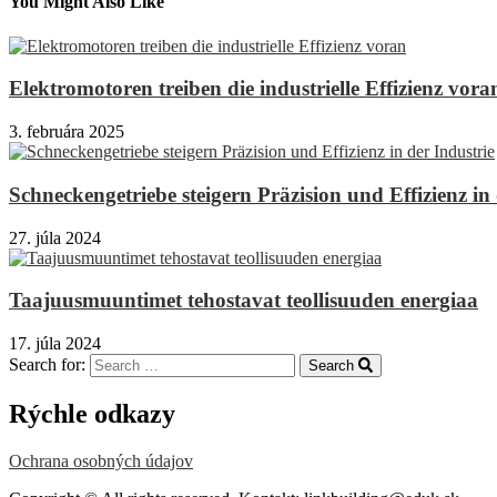
You Might Also Like
Elektromotoren treiben die industrielle Effizienz vora
3. februára 2025
Schneckengetriebe steigern Präzision und Effizienz in 
27. júla 2024
Taajuusmuuntimet tehostavat teollisuuden energiaa
17. júla 2024
Search for:
Search
Rýchle odkazy
Ochrana osobných údajov