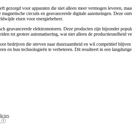
ft gezorgd voor apparaten die niet alleen meer vermogen leveren, maar 
e magnetische circuits en geavanceerde digitale aansturingen. Deze ont
eldwijde eisen voor energiebeheer.
ch geavanceerde elektromotoren. Deze producten zijn bijzonder populai
eiden tot grotere automatisering, wat niet alleen de productiesnelheid
voor bedrijven die streven naar duurzaamheid en wil competitief blijve
n en hun technologieën te verbeteren. Dit resulteert in een langdurige e
icies