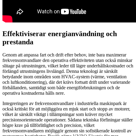
Effektiviserar energianvändning och
prestanda
Genom att anpassa fart och drift efter behov, inte bara maximerar
frekvensomvandlare den operativa effektiviteten utan också minskar
slitage på utrustningen, vilket leder till lägre underhållskostnader och
förlängd utrustningens livslängd. Denna teknologi är särskilt
betydande inom områden som HVAC-system (värme, ventilation
och luftkonditionering), där det krävs fortsatt drift under varierande
förhållanden, samtidigt som både energiförbrukningen och de
operativa kostnaderna hålls nere.
Integreringen av frekvensomvandlare i industriella maskinpark är
också kritiskt för att möjliggöra en mjuk start och stopp av motorer,
vilket är särskilt viktigt i tillämpningar som kräver mycket
precisionsorienterade operationer. Sådana tekniska förfiningar ställer
högre krav på tillförlitlighet och precision, vilket
frekvensomvandlaren möjliggör genom sin sofistikerade kontroll av