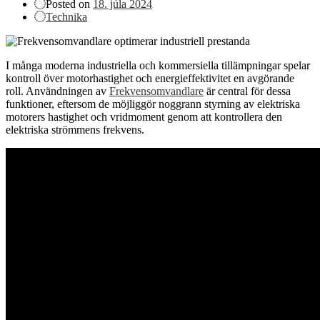
Posted on
18. júla 2024
Technika
I många moderna industriella och kommersiella tillämpningar spelar
kontroll över motorhastighet och energieffektivitet en avgörande
roll. Användningen av
Frekvensomvandlare
är central för dessa
funktioner, eftersom de möjliggör noggrann styrning av elektriska
motorers hastighet och vridmoment genom att kontrollera den
elektriska strömmens frekvens.