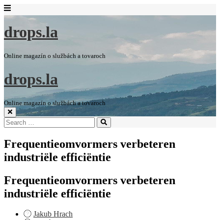
drops.la
Online magazín o službách a tovaroch
drops.la
Online magazín o službách a tovaroch
Search
Search
for:
Frequentieomvormers verbeteren
industriële efficiëntie
Frequentieomvormers verbeteren
industriële efficiëntie
Jakub Hrach