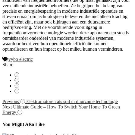
aanbieden van frequentieomvormers die op maat gemaakt zijn voor
verschillende industriële behoeften. Ze begrijpen het belang van
precisie en energiebesparing in moderne industriële operaties en
streven ernaar om technologieën te leveren die niet alleen krachtig
en efficiënt zijn, maar ook bijdragen aan een duurzamere
bedrijfsvoering. Met de voortdurende vooruitgang in
frequentieomvormertechnologie worden deze apparaten een steeds
onmisbaarder onderdeel van moderne industriële systemen,
waardoor bedrijven hun operationele efficiëntie kunnen
optimaliseren en hun impact op het milieu kunnen verminderen.
vybo electric
Share
Navigácia
Previous
Elektromotoren als spil in duurzame technologie
Next
Ultimate Guide – How To Switch Your Home To Green
v
Energy
článku
You Might Also Like