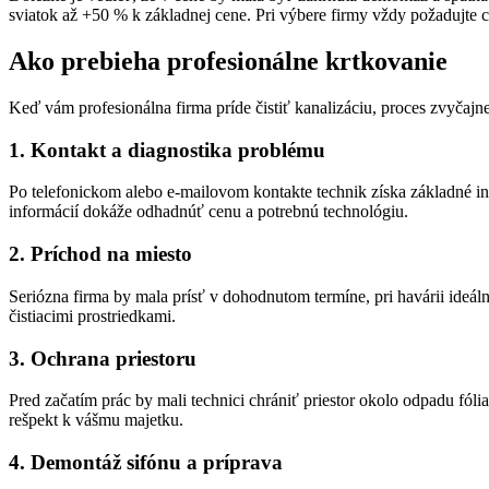
sviatok až +50 % k základnej cene. Pri výbere firmy vždy požadujte ce
Ako prebieha profesionálne krtkovanie
Keď vám profesionálna firma príde čistiť kanalizáciu, proces zvyčaj
1. Kontakt a diagnostika problému
Po telefonickom alebo e-mailovom kontakte technik získa základné inf
informácií dokáže odhadnúť cenu a potrebnú technológiu.
2. Príchod na miesto
Seriózna firma by mala prísť v dohodnutom termíne, pri havárii ide
čistiacimi prostriedkami.
3. Ochrana priestoru
Pred začatím prác by mali technici chrániť priestor okolo odpadu fól
rešpekt k vášmu majetku.
4. Demontáž sifónu a príprava