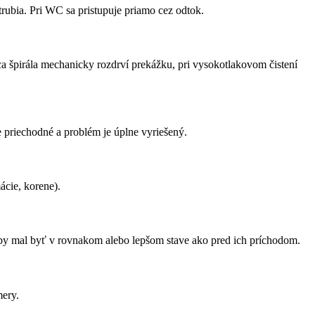
rubia. Pri WC sa pristupuje priamo cez odtok.
a špirála mechanicky rozdrví prekážku, pri vysokotlakovom čistení
e priechodné a problém je úplne vyriešený.
ácie, korene).
or by mal byť v rovnakom alebo lepšom stave ako pred ich príchodom.
ery.