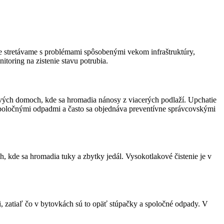
ie stretávame s problémami spôsobenými vekom infraštruktúry,
oring na zistenie stavu potrubia.
ových domoch, kde sa hromadia nánosy z viacerých podlaží. Upchatie
 spoločnými odpadmi a často sa objednáva preventívne správcovskými
, kde sa hromadia tuky a zbytky jedál. Vysokotlakové čistenie je v
 zatiaľ čo v bytovkách sú to opäť stúpačky a spoločné odpady. V