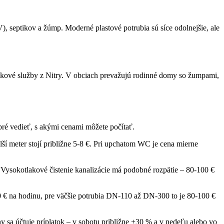
septikov a žúmp. Moderné plastové potrubia sú síce odolnejšie, ale
 krtkové služby z Nitry. V obciach prevažujú rodinné domy so žumpami,
obré vedieť, s akými cenami môžete počítať.
í meter stojí približne 5-8 €. Pri upchatom WC je cena mierne
 Vysokotlakové čistenie kanalizácie má podobné rozpätie – 80-100 €
80 € na hodinu, pre väčšie potrubia DN-110 až DN-300 to je 80-100 €
y sa účtuje príplatok – v sobotu približne +30 % a v nedeľu alebo vo