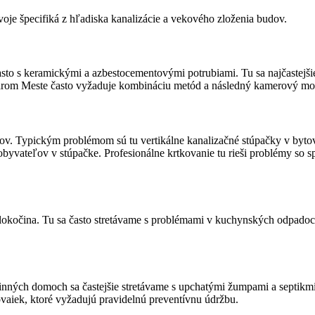
voje špecifiká z hľadiska kanalizácie a vekového zloženia budov.
často s keramickými a azbestocementovými potrubiami. Tu sa najčastejš
arom Meste často vyžaduje kombináciu metód a následný kamerový monit
rokov. Typickým problémom sú tu vertikálne kanalizačné stúpačky v byt
byvateľov v stúpačke. Profesionálne krtkovanie tu rieši problémy so
Klokočina. Tu sa často stretávame s problémami v kuchynských odpadoch
nných domoch sa častejšie stretávame s upchatými žumpami a septikmi,
jovaiek, ktoré vyžadujú pravidelnú preventívnu údržbu.