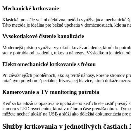
Mechanické krtkovanie
Klasická, no stále veľmi efektívna metóda využívajúca mechanické šp
Táto metóda je ideálna pre bežné upchatia v domácnostiach, kde sa n
Vysokotlakové čistenie kanalizácie
Modernejší prístup využíva vysokotlakové zariadenie, ktoré do potrub
steny potrubia od usadenín, tukov a nánosov. Výsledkom je nielen ods
Elektromechanické krtkovanie s frézou
Pri závažnejších problémoch, ako są tvrdé nánosy, korene stromov pre
rotačným pohybom špeciálnej frézovacej hlavice, ktorá dokáže rozrez
Kamerovanie a TV monitoring potrubia
Keď sa kanalizácia opakovane upchá alebo keď chcete zistiť presný 
kameru s LED osvetlením, ktorá v reálnom čase prenáša obraz. Tým dok
môžete nechať uložiť na USB a slúži ako dôležitá dokumentácia pre p
Služby krtkovania v jednotlivých častiach 