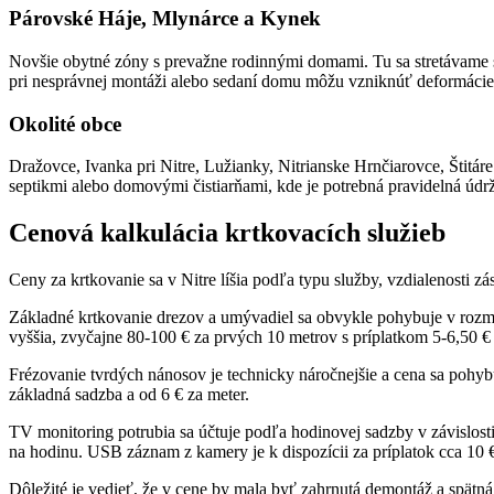
Párovské Háje, Mlynárce a Kynek
Novšie obytné zóny s prevažne rodinnými domami. Tu sa stretávame 
pri nesprávnej montáži alebo sedaní domu môžu vzniknúť deformácie 
Okolité obce
Dražovce, Ivanka pri Nitre, Lužianky, Nitrianske Hrnčiarovce, Štitár
septikmi alebo domovými čistiarňami, kde je potrebná pravidelná údr
Cenová kalkulácia krtkovacích služieb
Ceny za krtkovanie sa v Nitre líšia podľa typu služby, vzdialenosti z
Základné krtkovanie drezov a umývadiel sa obvykle pohybuje v rozme
vyššia, zvyčajne 80-100 € za prvých 10 metrov s príplatkom 5-6,50 € 
Frézovanie tvrdých nánosov je technicky náročnejšie a cena sa pohyb
základná sadzba a od 6 € za meter.
TV monitoring potrubia sa účtuje podľa hodinovej sadzby v závislost
na hodinu. USB záznam z kamery je k dispozícii za príplatok cca 10 
Dôležité je vedieť, že v cene by mala byť zahrnutá demontáž a spätná