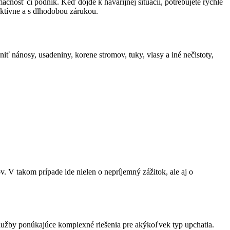
cnosť či podnik. Keď dôjde k havarijnej situácii, potrebujete rýchle
ktívne a s dlhodobou zárukou.
ť nánosy, usadeniny, korene stromov, tuky, vlasy a iné nečistoty,
. V takom prípade ide nielen o nepríjemný zážitok, ale aj o
služby ponúkajúce komplexné riešenia pre akýkoľvek typ upchatia.