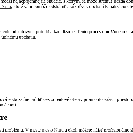
edzi najnepríjemnejšie situácie, s ktorými sa môže stretnúť každá domá
 Nitra
, ktoré vám pomôže odstrániť akúkoľvek upchatú kanalizáciu efe
enie odpadových potrubí a kanalizácie. Tento proces umožňuje odstráni
k úplnému upchatiu.
ová voda začne prúdiť cez odpadové otvory priamo do vašich priestorov
omácnosti.
tre
sti problému. V meste
mesto Nitra
a okolí môžete nájsť profesionálne 