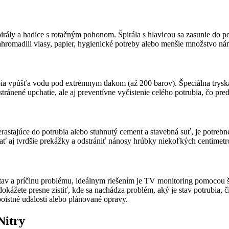
irály a hadice s rotačným pohonom. Špirála s hlavicou sa zasunie do 
ahromadili vlasy, papier, hygienické potreby alebo menšie množstvo ná
ia vpúšťa vodu pod extrémnym tlakom (až 200 barov). Špeciálna tryska 
tránené upchatie, ale aj preventívne vyčistenie celého potrubia, čo pre
rastajúce do potrubia alebo stuhnutý cement a stavebná suť, je potreb
ať aj tvrdšie prekážky a odstrániť nánosy hrúbky niekoľkých centimetr
stav a príčinu problému, ideálnym riešením je TV monitoring pomocou 
ážete presne zistiť, kde sa nachádza problém, aký je stav potrubia, č
oistné udalosti alebo plánované opravy.
Nitry