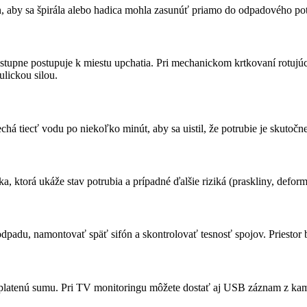
, aby sa špirála alebo hadica mohla zasunúť priamo do odpadového pot
stupne postupuje k miestu upchatia. Pri mechanickom krtkovaní rotujúc
lickou silou.
há tiecť vodu po niekoľko minút, aby sa uistil, že potrubie je skutočn
, ktorá ukáže stav potrubia a prípadné ďalšie riziká (praskliny, deform
o odpadu, namontovať späť sifón a skontrolovať tesnosť spojov. Priest
aplatenú sumu. Pri TV monitoringu môžete dostať aj USB záznam z kam