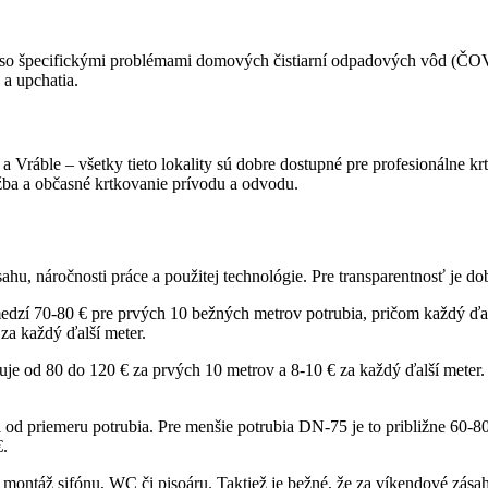
so špecifickými problémami domových čistiarní odpadových vôd (ČOV), 
a upchatia.
e a Vráble – všetky tieto lokality sú dobre dostupné pre profesionálne
žba a občasné krtkovanie prívodu a odvodu.
ásahu, náročnosti práce a použitej technológie. Pre transparentnosť je d
dzí 70-80 € pre prvých 10 bežných metrov potrubia, pričom každý ďalš
za každý ďalší meter.
uje od 80 do 120 € za prvých 10 metrov a 8-10 € za každý ďalší meter.
i od priemeru potrubia. Pre menšie potrubia DN-75 je to približne 60-
€.
 montáž sifónu, WC či pisoáru. Taktiež je bežné, že za víkendové zásah