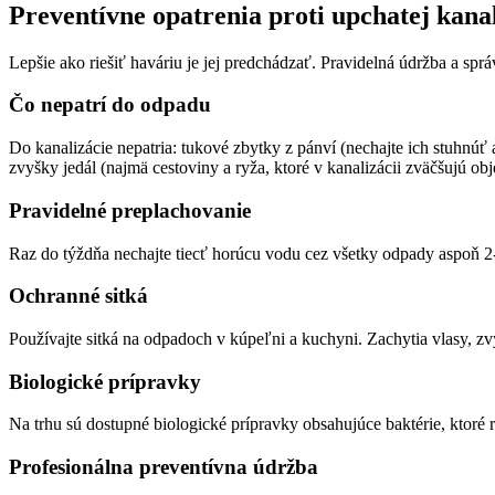
Preventívne opatrenia proti upchatej kanal
Lepšie ako riešiť haváriu je jej predchádzať. Pravidelná údržba a spr
Čo nepatrí do odpadu
Do kanalizácie nepatria: tukové zbytky z pánví (nechajte ich stuhnúť a
zvyšky jedál (najmä cestoviny a ryža, ktoré v kanalizácii zväčšujú ob
Pravidelné preplachovanie
Raz do týždňa nechajte tiecť horúcu vodu cez všetky odpady aspoň 2-
Ochranné sitká
Používajte sitká na odpadoch v kúpeľni a kuchyni. Zachytia vlasy, zvy
Biologické prípravky
Na trhu sú dostupné biologické prípravky obsahujúce baktérie, ktoré 
Profesionálna preventívna údržba