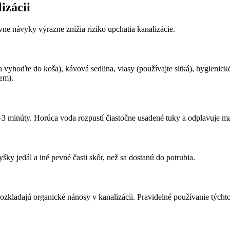
izácii
ávne návyky výrazne znížia riziko upchatia kanalizácie.
 vyhoďte do koša), kávová sedlina, vlasy (používajte sitká), hygienické 
jem).
3 minúty. Horúca voda rozpustí čiastočne usadené tuky a odplavuje mal
šky jedál a iné pevné časti skôr, než sa dostanú do potrubia.
rozkladajú organické nánosy v kanalizácii. Pravidelné používanie týcht