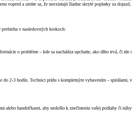
nu vopred a uistite sa, že neexistujú žiadne skryté poplatky za dojazd,
ne prebieha v nasledovných krokoch:
ormácie o probléme – kde sa nachádza upchatie, ako dlho trvá, či ide o
álne do 2-3 hodín. Technici prídu s kompletným vybavením – spirálam
iami alebo handričkami, aby nedošlo k znečisteniu vašej podlahy či náb