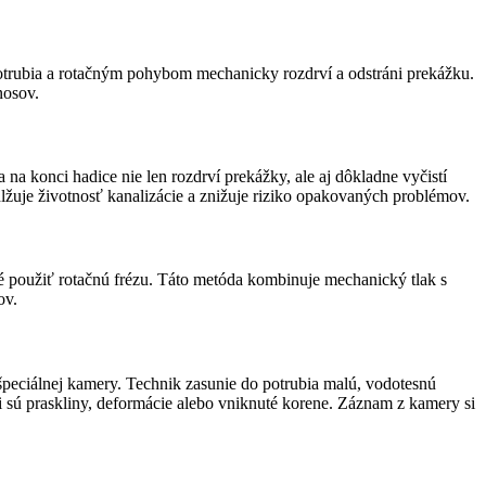
potrubia a rotačným pohybom mechanicky rozdrví a odstráni prekážku.
nosov.
na konci hadice nie len rozdrví prekážky, ale aj dôkladne vyčistí
dlžuje životnosť kanalizácie a znižuje riziko opakovaných problémov.
né použiť rotačnú frézu. Táto metóda kombinuje mechanický tlak s
ov.
špeciálnej kamery. Technik zasunie do potrubia malú, vodotesnú
i sú praskliny, deformácie alebo vniknuté korene. Záznam z kamery si