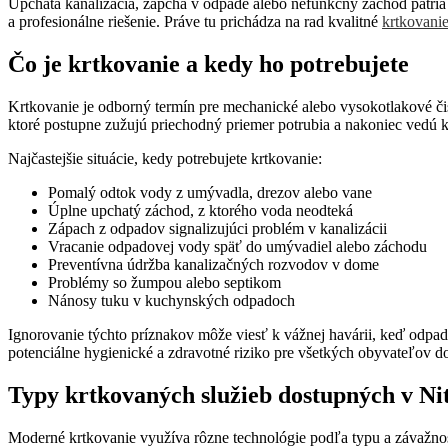
Upchatá kanalizácia, zápcha v odpade alebo nefunkčný záchod patria m
a profesionálne riešenie. Práve tu prichádza na rad kvalitné
krtkovanie
Čo je krtkovanie a kedy ho potrebujete
Krtkovanie je odborný termín pre mechanické alebo vysokotlakové čist
ktoré postupne zužujú priechodný priemer potrubia a nakoniec vedú 
Najčastejšie situácie, kedy potrebujete krtkovanie:
Pomalý odtok vody z umývadla, drezov alebo vane
Úplne upchatý záchod, z ktorého voda neodteká
Zápach z odpadov signalizujúci problém v kanalizácii
Vracanie odpadovej vody späť do umývadiel alebo záchodu
Preventívna údržba kanalizačných rozvodov v dome
Problémy so žumpou alebo septikom
Nánosy tuku v kuchynských odpadoch
Ignorovanie týchto príznakov môže viesť k vážnej havárii, keď odpad
potenciálne hygienické a zdravotné riziko pre všetkých obyvateľov d
Typy krtkovaných služieb dostupných v Ni
Moderné krtkovanie využíva rôzne technológie podľa typu a závažno