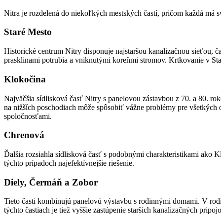
Nitra je rozdelená do niekoľkých mestských častí, pričom každá má s
Staré Mesto
Historické centrum Nitry disponuje najstaršou kanalizačnou sieťou, 
prasklinami potrubia a vniknutými koreňmi stromov. Krtkovanie v St
Klokočina
Najväčšia sídlisková časť Nitry s panelovou zástavbou z 70. a 80. 
na nižších poschodiach môže spôsobiť vážne problémy pre všetkých o
spoločnosťami.
Chrenová
Ďalšia rozsiahla sídlisková časť s podobnými charakteristikami ako 
týchto prípadoch najefektívnejšie riešenie.
Diely, Čermáň a Zobor
Tieto časti kombinujú panelovú výstavbu s rodinnými domami. V rodi
týchto častiach je tiež vyššie zastúpenie starších kanalizačných pripo