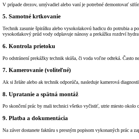
V prípade drezov, umývadiel alebo vaní je potrebné demontovať sifón
5. Samotné krtkovanie
Technik zasunie špirálku alebo vysokolakovú hadicu do potrubia a po
vysokotlakový prúd vody odplavuje nánosy a prekážku rozdrví hydrau
6. Kontrola prietoku
Po odstránení prekážky technik skúša, či voda voľne odteká. Často nec
7. Kamerovanie (voliteľné)
Ak si želáte alebo ak technik odporúča, nasleduje kamerová diagnostika
8. Upratanie a spätná montáž
Po skončení prác by mali technici všetko vyčistiť, utrie miesto okol
9. Platba a dokumentácia
Na záver dostanete faktúru s presným popisom vykonaných prác a z