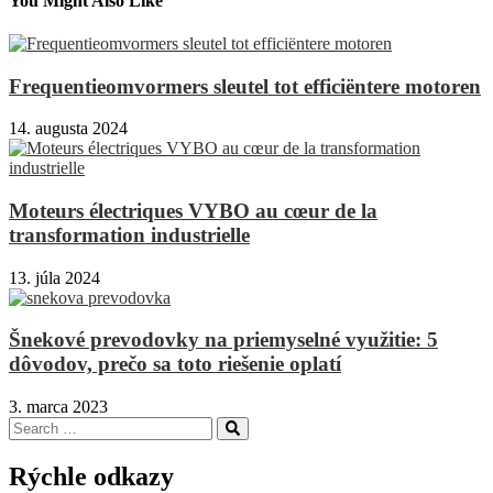
článku
You Might Also Like
Frequentieomvormers sleutel tot efficiëntere motoren
14. augusta 2024
Moteurs électriques VYBO au cœur de la
transformation industrielle
13. júla 2024
Šnekové prevodovky na priemyselné využitie: 5
dôvodov, prečo sa toto riešenie oplatí
3. marca 2023
Search
Search
for:
Rýchle odkazy