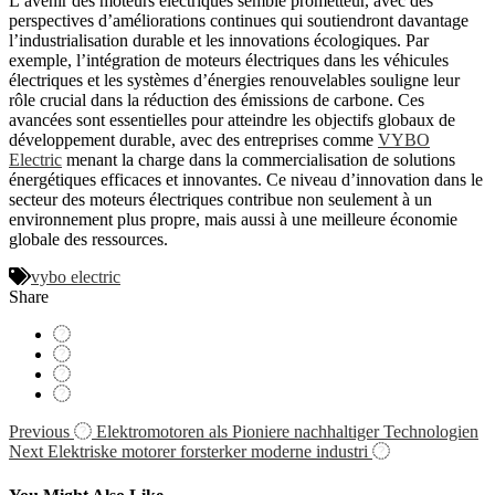
L’avenir des moteurs électriques semble prometteur, avec des
perspectives d’améliorations continues qui soutiendront davantage
l’industrialisation durable et les innovations écologiques. Par
exemple, l’intégration de moteurs électriques dans les véhicules
électriques et les systèmes d’énergies renouvelables souligne leur
rôle crucial dans la réduction des émissions de carbone. Ces
avancées sont essentielles pour atteindre les objectifs globaux de
développement durable, avec des entreprises comme
VYBO
Electric
menant la charge dans la commercialisation de solutions
énergétiques efficaces et innovantes. Ce niveau d’innovation dans le
secteur des moteurs électriques contribue non seulement à un
environnement plus propre, mais aussi à une meilleure économie
globale des ressources.
vybo electric
Share
Navigácia
Previous
Elektromotoren als Pioniere nachhaltiger Technologien
Next
Elektriske motorer forsterker moderne industri
v