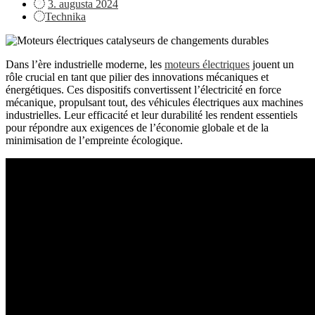
Posted
3. augusta 2024
on
Technika
Dans l’ère industrielle moderne, les
moteurs électriques
jouent un
rôle crucial en tant que pilier des innovations mécaniques et
énergétiques. Ces dispositifs convertissent l’électricité en force
mécanique, propulsant tout, des véhicules électriques aux machines
industrielles. Leur efficacité et leur durabilité les rendent essentiels
pour répondre aux exigences de l’économie globale et de la
minimisation de l’empreinte écologique.