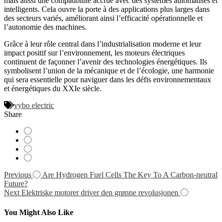
mais aussi une compatibilité accrue avec des systèmes automatisés et
intelligents. Cela ouvre la porte à des applications plus larges dans
des secteurs variés, améliorant ainsi l’efficacité opérationnelle et
l’autonomie des machines.
Grâce à leur rôle central dans l’industrialisation moderne et leur
impact positif sur l’environnement, les moteurs électriques
continuent de façonner l’avenir des technologies énergétiques. Ils
symbolisent l’union de la mécanique et de l’écologie, une harmonie
qui sera essentielle pour naviguer dans les défis environnementaux
et énergétiques du XXIe siècle.
vybo electric
Share
Navigácia
Previous
Are Hydrogen Fuel Cells The Key To A Carbon-neutral
Future?
v
Next
Elektriske motorer driver den grønne revolusjonen
článku
You Might Also Like